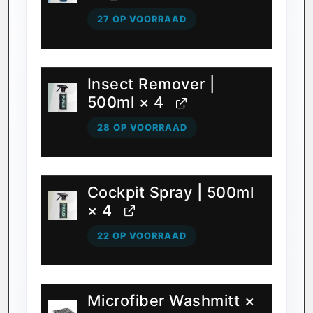
27 OP VOORRAAD
Insect Remover |
500ml
× 4
28 OP VOORRAAD
Cockpit Spray | 500ml
× 4
22 OP VOORRAAD
Microfiber Washmitt
×