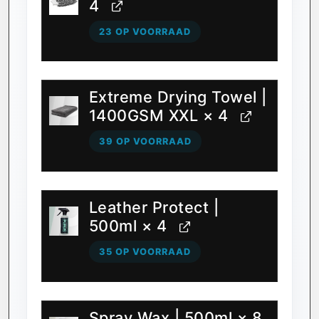
4
23 OP VOORRAAD
Extreme Drying Towel |
1400GSM XXL
× 4
39 OP VOORRAAD
Leather Protect |
500ml
× 4
35 OP VOORRAAD
Spray Wax | 500ml
× 8