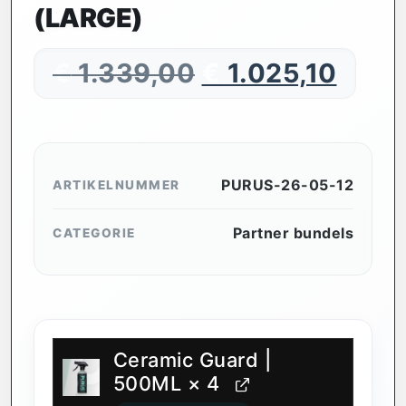
(LARGE)
€
1.339,00
€
1.025,10
PURUS-26-05-12
ARTIKELNUMMER
Partner bundels
CATEGORIE
Ceramic Guard |
500ML
× 4