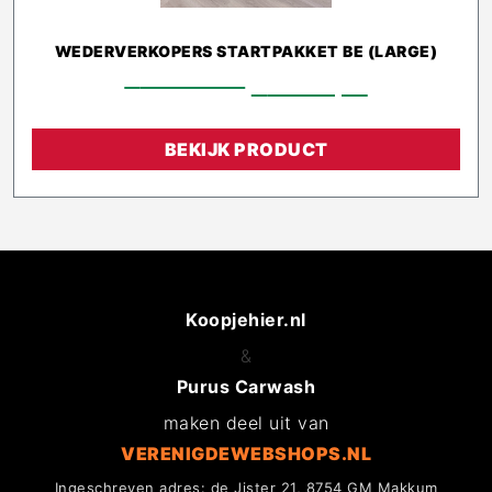
WEDERVERKOPERS STARTPAKKET BE (LARGE)
€
1.339,00
€
1.025,10
BEKIJK PRODUCT
Koopjehier.nl
&
Purus Carwash
maken deel uit van
VERENIGDEWEBSHOPS.NL
Ingeschreven adres: de Jister 21, 8754 GM Makkum