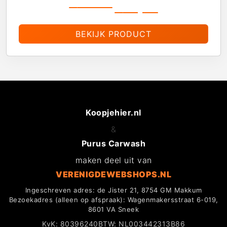
€
19,99
€
16,99
BEKIJK PRODUCT
Koopjehier.nl
&
Purus Carwash
maken deel uit van
VERENIGDEWEBSHOPS.NL
Ingeschreven adres: de Jister 21, 8754 GM Makkum
Bezoekadres (alleen op afspraak): Wagenmakersstraat 6-019,
8601 VA Sneek
KvK: 80396240
BTW: NL003442313B86