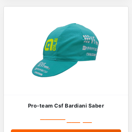
Pro-team Csf Bardiani Saber
€
19,99
€
16,99