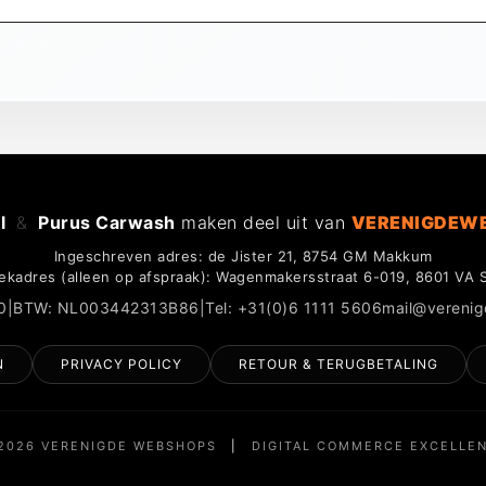
l
&
Purus Carwash
maken deel uit van
VERENIGDEW
Ingeschreven adres: de Jister 21, 8754 GM Makkum
ekadres (alleen op afspraak): Wagenmakersstraat 6-019, 8601 VA 
0
|
BTW: NL003442313B86
|
Tel: +31(0)6 1111 5606
mail@vereni
N
PRIVACY POLICY
RETOUR & TERUGBETALING
2026 VERENIGDE WEBSHOPS
|
DIGITAL COMMERCE EXCELLE