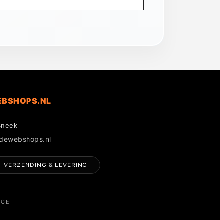
EBSHOPS.NL
Sneek
gdewebshops.nl
VERZENDING & LEVERING
NCE