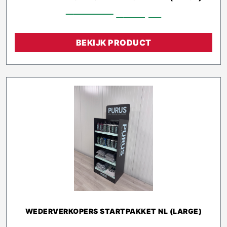
€
576,40
€
518,76
BEKIJK PRODUCT
WEDERVERKOPERS STARTPAKKET NL (LARGE)
€
1.339,00
€
1.025,10