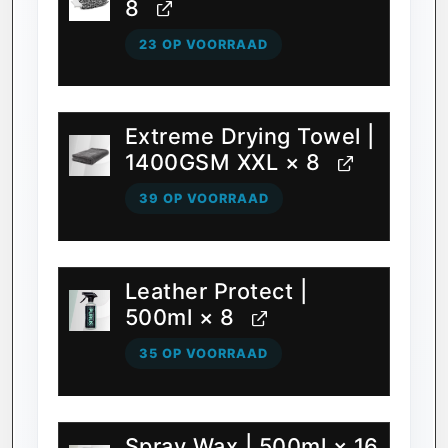
8
23 OP VOORRAAD
Extreme Drying Towel |
1400GSM XXL
× 8
39 OP VOORRAAD
Leather Protect |
500ml
× 8
35 OP VOORRAAD
Spray Wax | 500ml
× 16