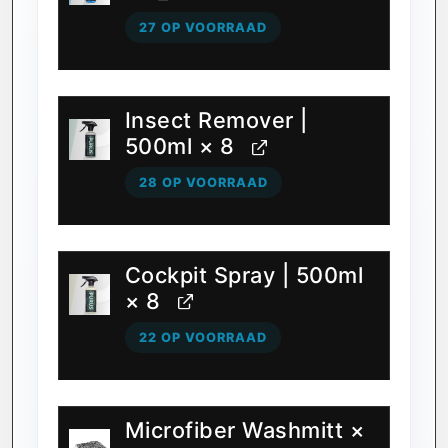
27 OP VOORRAAD
Insect Remover |
500ml
× 8
28 OP VOORRAAD
Cockpit Spray | 500ml
× 8
22 OP VOORRAAD
Microfiber Washmitt
×