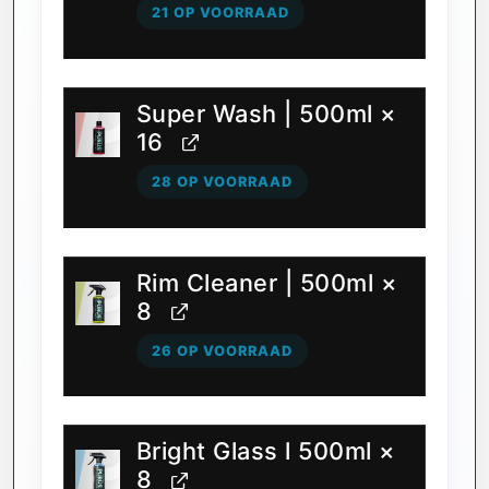
21 OP VOORRAAD
Super Wash | 500ml
×
16
28 OP VOORRAAD
Rim Cleaner | 500ml
×
8
26 OP VOORRAAD
Bright Glass l 500ml
×
8