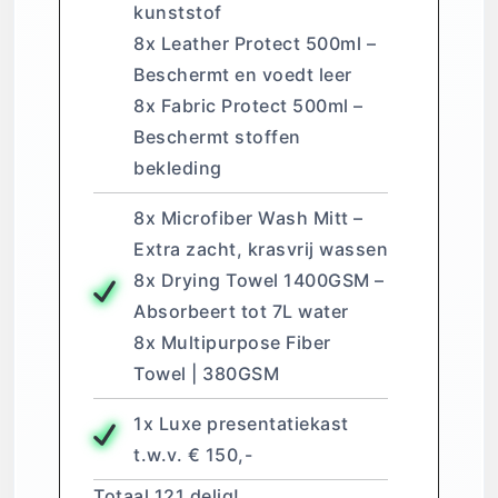
kunststof
8x Leather Protect 500ml –
Beschermt en voedt leer
8x Fabric Protect 500ml –
Beschermt stoffen
bekleding
8x Microfiber Wash Mitt –
Extra zacht, krasvrij wassen
8x Drying Towel 1400GSM –
Absorbeert tot 7L water
8x Multipurpose Fiber
Towel | 380GSM
1x Luxe presentatiekast
t.w.v. € 150,-
Totaal 121 delig!