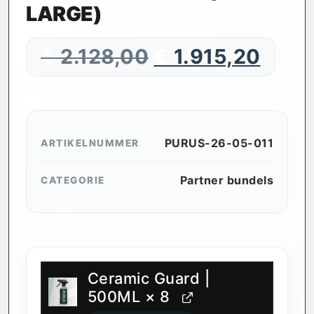
LARGE)
€
2.128,00
€
1.915,20
PURUS-26-05-011
ARTIKELNUMMER
Partner bundels
CATEGORIE
Ceramic Guard |
500ML
× 8