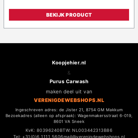
BEKIJK PRODUCT
Koopjehier.nl
&
Purus Carwash
maken deel uit van
VERENIGDEWEBSHOPS.NL
Ingeschreven adres: de Jister 21, 8754 GM Makkum
Bezoekadres (alleen op afspraak): Wagenmakersstraat 6-019,
8601 VA Sneek
KvK: 80396240
BTW: NL003442313B86
Tel: +31(0)6 1111 5606
mail@verenigdewebshops.nl