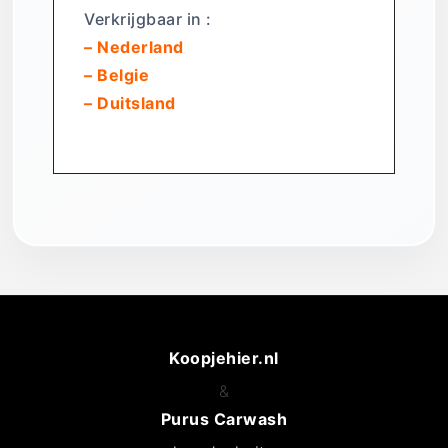
Verkrijgbaar in :
– Nederland
– Belgie
– Duitsland
Koopjehier.nl
&
Purus Carwash