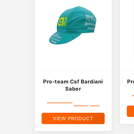
Pro-team Csf Bardiani
Pr
Saber
€
19,99
€
16,99
VIEW PRODUCT