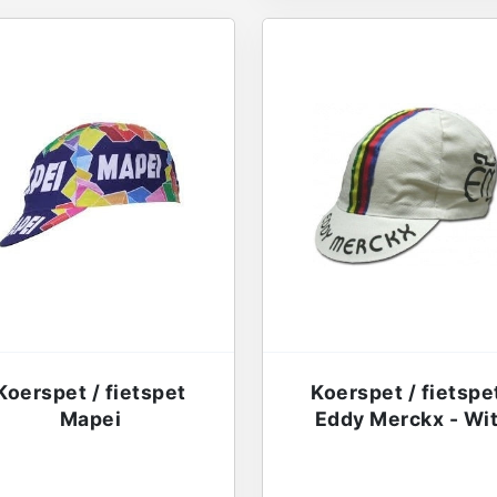
Koerspet / fietspet
Koerspet / fietspe
Mapei
Eddy Merckx - Wi
€
13,95
€
13,95