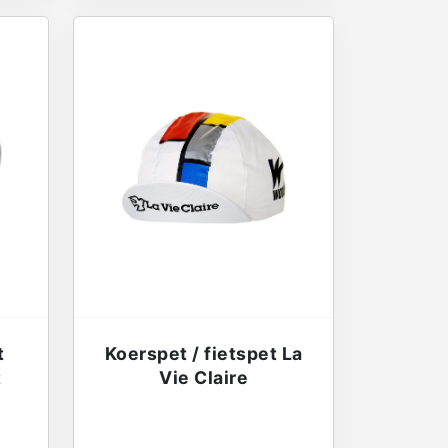
t
Koerspet / fietspet La
t
Vie Claire
€
13,95