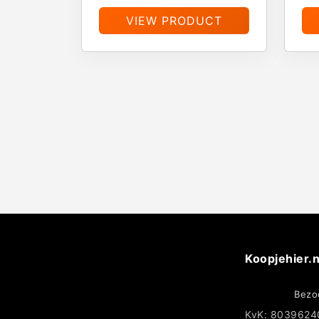
VIEW PRODUCT
Koopjehier.n
Bezo
KvK: 8039624