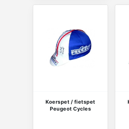
Koerspet / fietspet
Peugeot Cycles
€
13,95