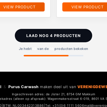
VIEW PRODUCT
VIEW PRODUCT
LAAD NOG
4
PRODUCTEN
Je hebt
12
van de
16
producten bekeken
l
&
Purus Carwash
maken deel uit van
VERENIGDEW
Ingeschreven adres: de Jister 21, 8754 GM Makkum
ekadres (alleen op afspraak): Wagenmakersstraat 6-019, 8601 VA 
0
|
BTW: NL003442313B86
|
Tel: +31(0)6 1111 5606
mail@vereni