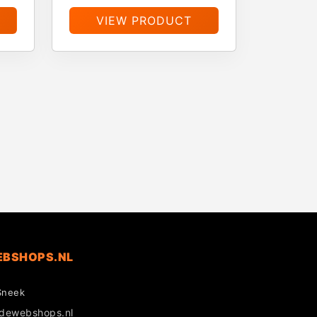
VIEW PRODUCT
EBSHOPS.NL
Sneek
gdewebshops.nl