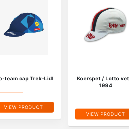
o-team cap Trek-Lidl
Koerspet / Lotto ve
1994
€
19,99
€
16,99
€
13,95
VIEW PRODUCT
VIEW PRODUCT