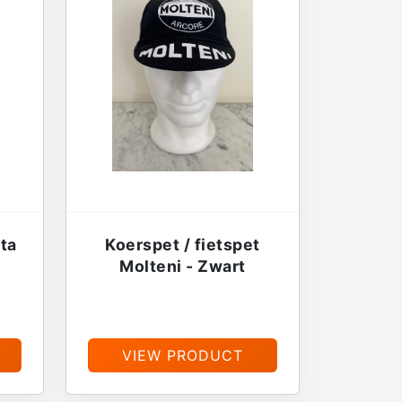
tta
Koerspet / fietspet
Molteni - Zwart
€
13,95
VIEW PRODUCT