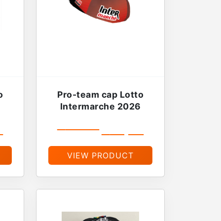
o
Pro-team cap Lotto
Intermarche 2026
9
€
19,99
€
16,99
VIEW PRODUCT