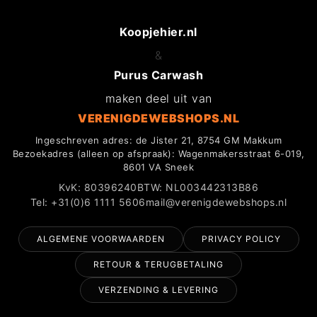
Koopjehier.nl
&
Purus Carwash
maken deel uit van
VERENIGDEWEBSHOPS.NL
Ingeschreven adres: de Jister 21, 8754 GM Makkum
Bezoekadres (alleen op afspraak): Wagenmakersstraat 6-019,
8601 VA Sneek
KvK: 80396240
BTW: NL003442313B86
Tel: +31(0)6 1111 5606
mail@verenigdewebshops.nl
ALGEMENE VOORWAARDEN
PRIVACY POLICY
RETOUR & TERUGBETALING
VERZENDING & LEVERING