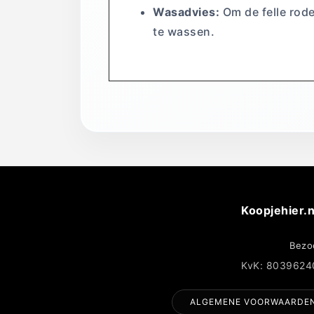
Wasadvies:
Om de felle rod
te wassen.
Koopjehier.n
Bezo
KvK: 8039624
ALGEMENE VOORWAARDE