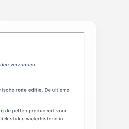
ie
orden verzonden.
onische
rode editie
. De ultieme
ang de petten produceert voor
iek stukje wielerhistorie in