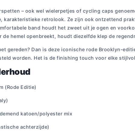
petten – ook wel wielerpetjes of cycling caps genoemd 
, karakteristieke retrolook. Ze zijn ook ontzettend prak
omfortabele band houdt het zweet uit je ogen en voorkom
r de hemel openbreekt, houdt diezelfde klep de regendru
pet gereden? Dan is deze iconische rode Brooklyn-editi
teld worden. Het is de finishing touch voor elke stijlvol
derhoud
m (Rode Editie)
aly)
demend katoen/polyester mix
astische achterzijde)