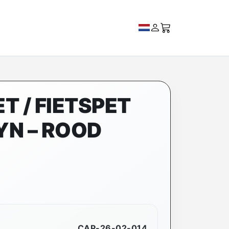
T / FIETSPET
N – ROOD
CAP-26-02-014