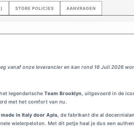
)
STORE POLICIES
AANVRAGEN
m Brooklyn – Rode Edit
weg vanaf onze leverancier en kan rond 16 Juli 2026 w
 het legendarische
Team Brooklyn
, uitgevoerd in de ic
erd met het comfort van nu.
s
made in Italy door Apis
, de fabrikant die al decennial
ele wielerpeloton. Met dit petje haal je dus een authent