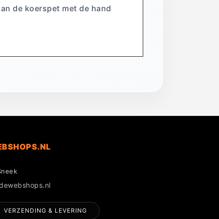
aan de koerspet met de hand
EBSHOPS.NL
Sneek
gdewebshops.nl
VERZENDING & LEVERING