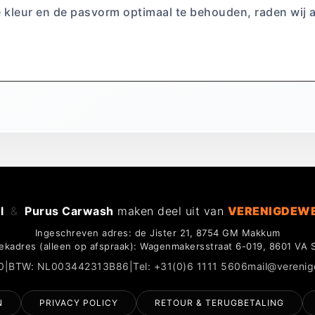
e kleur en de pasvorm optimaal te behouden, raden wij 
l
&
Purus Carwash
maken deel uit van
VERENIGDEW
Ingeschreven adres: de Jister 21, 8754 GM Makkum
ekadres (alleen op afspraak): Wagenmakersstraat 6-019, 8601 VA 
0
|
BTW: NL003442313B86
|
Tel: +31(0)6 1111 5606
mail@vereni
N
PRIVACY POLICY
RETOUR & TERUGBETALING