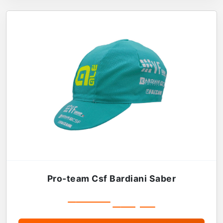
Pro-team Csf Bardiani Saber
€
19,99
€
16,99