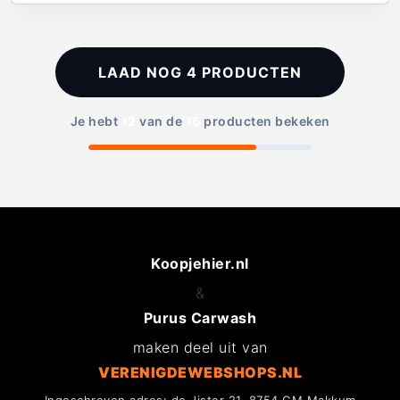
LAAD NOG
4
PRODUCTEN
Je hebt
12
van de
16
producten bekeken
Koopjehier.nl
&
Purus Carwash
maken deel uit van
VERENIGDEWEBSHOPS.NL