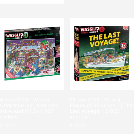
6 Juni 2026 | Wasgij
25 Juli 2026 | Wasgij
Christmas 22 | Niet zo’n
Pieces of Evidence 1 | The
stille nacht! | 2x 1.000
Last Voyage! | 2.000
stukjes
stukjes
€
19,95
€
29,95