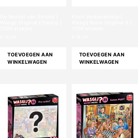
De Wereld van Sinbad |
Klein Verbouwinkje |
Wasgij Original Efteling |
Wasgij Retro Original 9 |
1000 stukjes
1000 stukjes
€
18,99
€
18,99
TOEVOEGEN AAN
TOEVOEGEN AAN
WINKELWAGEN
WINKELWAGEN