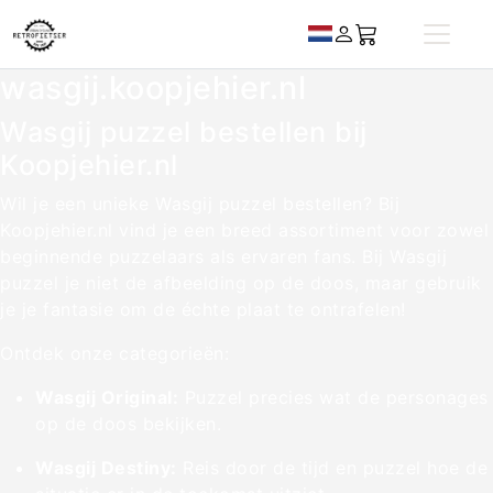
wasgij.koopjehier.nl
Wasgij puzzel bestellen bij
Koopjehier.nl
Wil je een unieke Wasgij puzzel bestellen? Bij
Koopjehier.nl
vind je een breed assortiment voor zowel
beginnende puzzelaars als ervaren fans. Bij Wasgij
puzzel je niet de afbeelding op de doos, maar gebruik
je je fantasie om de échte plaat te ontrafelen!
Ontdek onze categorieën:
Wasgij Original:
Puzzel precies wat de personages
op de doos bekijken.
Wasgij Destiny:
Reis door de tijd en puzzel hoe de