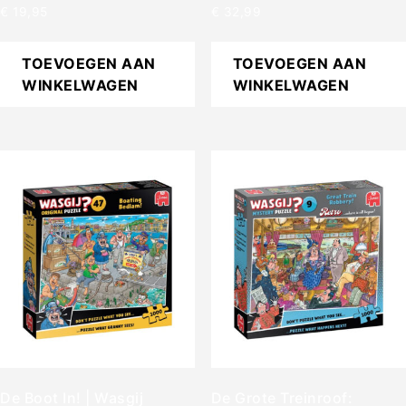
€
19,95
€
32,99
TOEVOEGEN AAN
TOEVOEGEN AAN
WINKELWAGEN
WINKELWAGEN
De Boot In! | Wasgij
De Grote Treinroof: