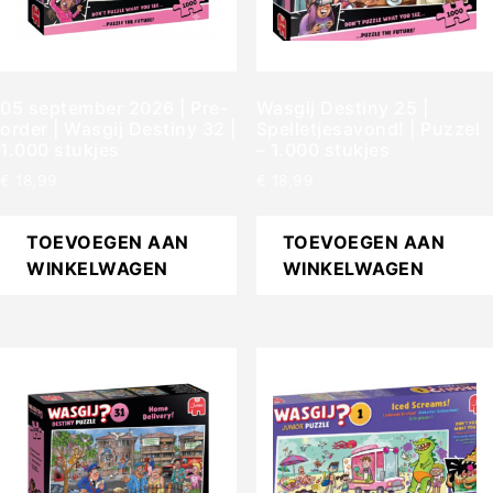
05 september 2026 | Pre-
Wasgij Destiny 25 |
order | Wasgij Destiny 32 |
Spelletjesavond! | Puzzel
1.000 stukjes
– 1.000 stukjes
€
18,99
€
18,99
TOEVOEGEN AAN
TOEVOEGEN AAN
WINKELWAGEN
WINKELWAGEN