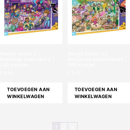
Wasgij Junior 2 |
Wasgij Junior 3 |
Krachtige kaskrakers! |
Betoverde beestenboel! |
240 stukjes
240 stukjes
€
9,99
€
9,99
TOEVOEGEN AAN
TOEVOEGEN AAN
WINKELWAGEN
WINKELWAGEN
1
2
→