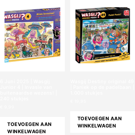
6 Juni 2025 | Wasgij
Wasgij Destiny original 49
Junior 4 | Invasie van
| Paniek op de padelbaan |
buitenaardse wezens! |
1.000 stukjes
240 stukjes
€
19,95
€
9,99
TOEVOEGEN AAN
TOEVOEGEN AAN
WINKELWAGEN
WINKELWAGEN