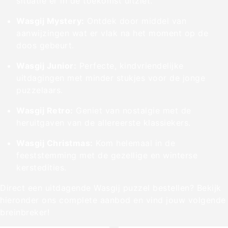
situatie er in de toekomst uitziet.
Wasgij Mystery:
Ontdek door middel van
aanwijzingen wat er vlak na het moment op de
doos gebeurt.
Wasgij Junior:
Perfecte, kindvriendelijke
uitdagingen met minder stukjes voor de jonge
puzzelaars.
Wasgij Retro:
Geniet van nostalgie met de
heruitgaven van de allereerste klassiekers.
Wasgij Christmas:
Kom helemaal in de
feeststemming met de gezellige en winterse
kerstedities.
Direct een uitdagende Wasgij puzzel bestellen? Bekijk
hieronder ons complete aanbod en vind jouw volgende
breinbreker!