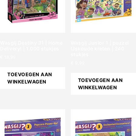
Wasgij Destiny 31 | Home
Wasgij Junior 1 | puzzel
Delivery! | 1.000 stukjes
IJskoude kreten | 240
stukjes
€
18,99
€
9,99
TOEVOEGEN AAN
TOEVOEGEN AAN
WINKELWAGEN
WINKELWAGEN