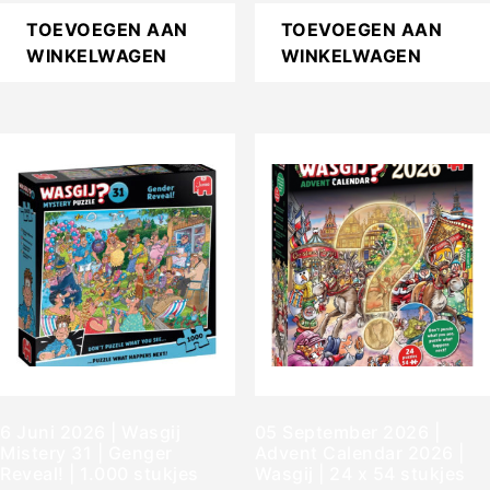
TOEVOEGEN AAN
TOEVOEGEN AAN
WINKELWAGEN
WINKELWAGEN
6 Juni 2026 | Wasgij
05 September 2026 |
Mistery 31 | Genger
Advent Calendar 2026 |
Reveal! | 1.000 stukjes
Wasgij | 24 x 54 stukjes