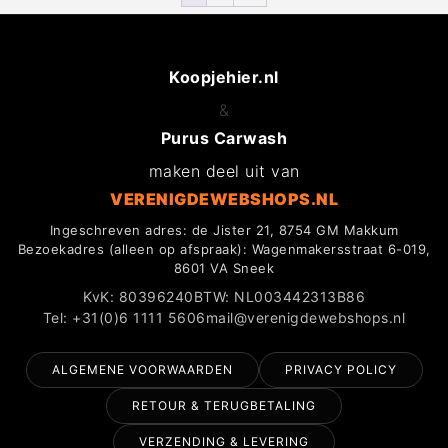
Koopjehier.nl
&
Purus Carwash
maken deel uit van
VERENIGDEWEBSHOPS.NL
Ingeschreven adres: de Jister 21, 8754 GM Makkum
Bezoekadres (alleen op afspraak): Wagenmakersstraat 6-019,
8601 VA Sneek
KvK: 80396240
BTW: NL003442313B86
Tel: +31(0)6 1111 5606
mail@verenigdewebshops.nl
ALGEMENE VOORWAARDEN
PRIVACY POLICY
RETOUR & TERUGBETALING
VERZENDING & LEVERING