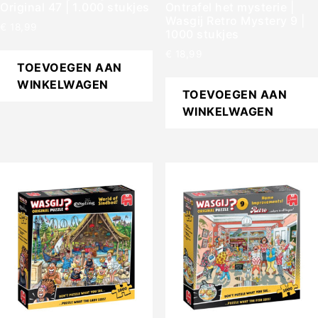
Original 47 | 1.000 stukjes
Ontrafel het mysterie |
Wasgij Retro Mystery 9 |
€
18,99
1000 stukjes
€
18,99
TOEVOEGEN AAN
WINKELWAGEN
TOEVOEGEN AAN
WINKELWAGEN