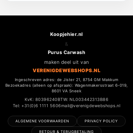
Koopjehier.nl
&
Purus Carwash
maken deel uit van
VERENIGDEWEBSHOPS.NL
Ingeschreven adres: de Jister 21, 8754 GM Makkum
Bezoekadres (alleen op afspraak): Wagenmakersstraat 6-019,
8601 VA Sneek
KvK: 80396240
BTW: NL003442313B86
Tel: +31(0)6 1111 5606
mail@verenigdewebshops.nl
ALGEMENE VOORWAARDEN
PRIVACY POLICY
RETOUR & TERUGBETALING