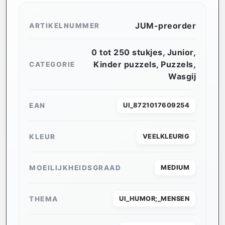
JUM-preorder
ARTIKELNUMMER
0 tot 250 stukjes
,
Junior
,
Kinder puzzels
,
Puzzels
,
CATEGORIE
Wasgij
EAN
UI_8721017609254
KLEUR
VEELKLEURIG
MOEILIJKHEIDSGRAAD
MEDIUM
THEMA
UI_HUMOR;_MENSEN