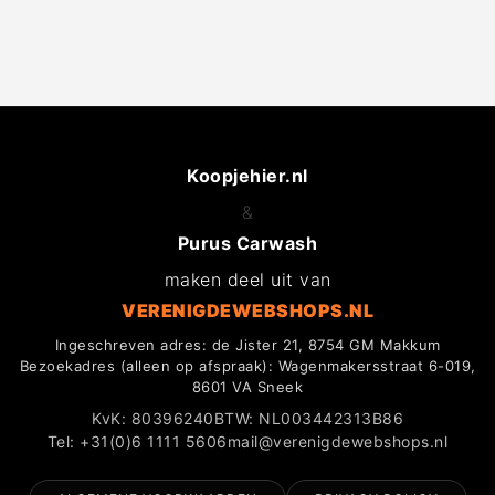
Koopjehier.nl
&
Purus Carwash
maken deel uit van
VERENIGDEWEBSHOPS.NL
Ingeschreven adres: de Jister 21, 8754 GM Makkum
Bezoekadres (alleen op afspraak): Wagenmakersstraat 6-019,
8601 VA Sneek
KvK: 80396240
BTW: NL003442313B86
Tel: +31(0)6 1111 5606
mail@verenigdewebshops.nl