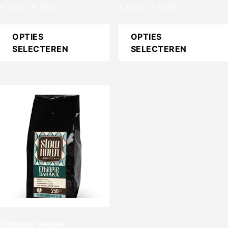
€
9,00
-
€
28,50
€
9,00
-
€
28,50
OPTIES
OPTIES
SELECTEREN
SELECTEREN
Ethiopie Baraka