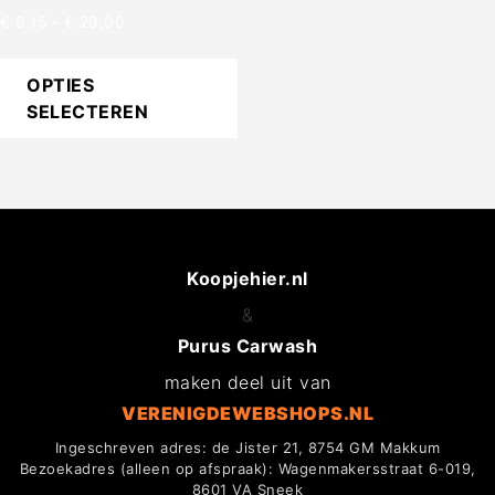
€
9,15
-
€
29,00
OPTIES
SELECTEREN
Koopjehier.nl
&
Purus Carwash
maken deel uit van
VERENIGDEWEBSHOPS.NL
Ingeschreven adres: de Jister 21, 8754 GM Makkum
Bezoekadres (alleen op afspraak): Wagenmakersstraat 6-019,
8601 VA Sneek