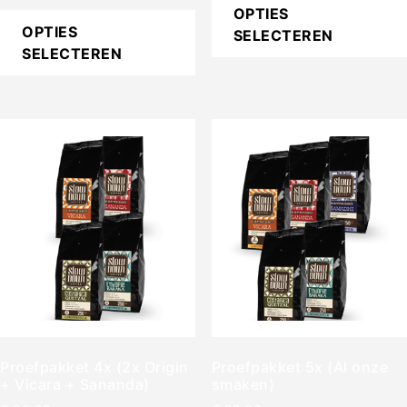
uit 5
OPTIES
OPTIES
SELECTEREN
SELECTEREN
Proefpakket 4x (2x Origin
Proefpakket 5x (Al onze
+ Vicara + Sananda)
smaken)