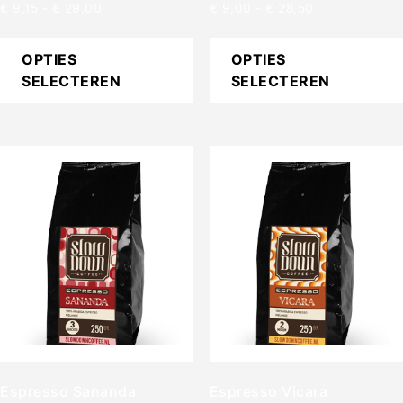
€
9,15
-
€
29,00
€
9,00
-
€
28,50
OPTIES
OPTIES
SELECTEREN
SELECTEREN
Espresso Sananda
Espresso Vicara