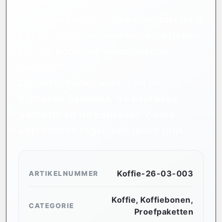
Het proefpakket 3 stuks bestaat uit 3
pittige espresso’s welke te bestellen
zijn als bonen of verschillende
malingen.
Op deze manier kunt u de de
Espresso Sananda, de Espresso
Samadhi en de Espresso Vicara
uitproberen tegen een leuke prijs.
Koffie-26-03-003
ARTIKELNUMMER
Koffie
,
Koffiebonen
,
CATEGORIE
Proefpaketten