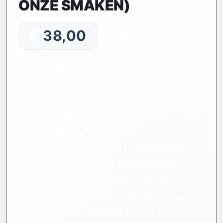
ONZE SMAKEN)
€
38,00
Het proefpakket 5 stuks bestaat uit 2
overheerlijke origin coffee’s
aangevuld met 3 pittige espresso’s
welke te bestellen zijn als bonen of
verschillende malingen.
Op deze manier kunt u de Ethiopie
Baraka en de Costa Rica Quetzal
samen met de Espresso Vicara, de
Espresso Sananda en de Espresso
Samadhi uitproberen tegen een