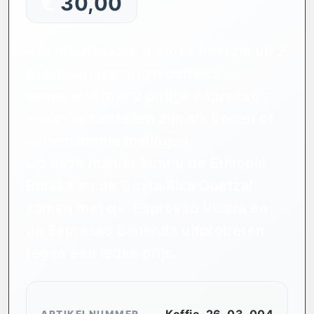
€
30,00
Het proefpakket 4 stuks bestaat uit 2
overheerlijke origin coffee’s
aangevuld met 2 pittige espresso’s
welke te bestellen zijn als bonen of
verschillende malingen.
Op deze manier kunt u de Ethiopie
Baraka en de Costa Rica Quetzal
samen met de Espresso Vicara en
de Espresso Sananda uitproberen
tegen een leuke prijs.