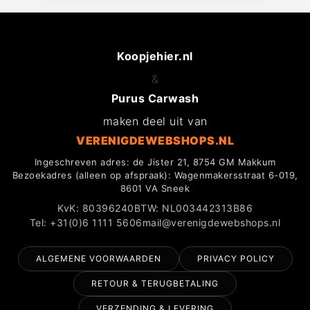
Koopjehier.nl
&
Purus Carwash
maken deel uit van
VERENIGDEWEBSHOPS.NL
Ingeschreven adres: de Jister 21, 8754 GM Makkum
Bezoekadres (alleen op afspraak): Wagenmakersstraat 6-019,
8601 VA Sneek
KvK: 80396240
BTW: NL003442313B86
Tel: +31(0)6 1111 5606
mail@verenigdewebshops.nl
ALGEMENE VOORWAARDEN
PRIVACY POLICY
RETOUR & TERUGBETALING
VERZENDING & LEVERING