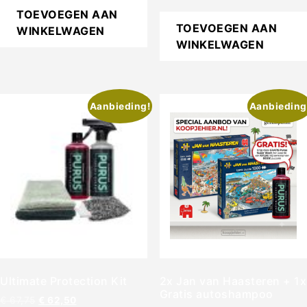
uit 5
TOEVOEGEN AAN
TOEVOEGEN AAN
WINKELWAGEN
WINKELWAGEN
Aanbieding!
Aanbieding
Ultimate Protection Kit
2x Jan van Haasteren + 1x
Gratis autoshampoo
€
67,75
€
62,50