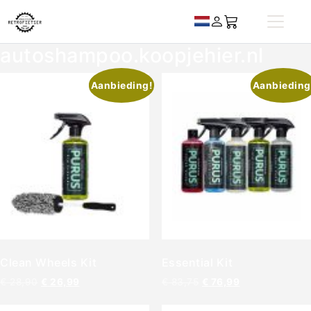
autoshampoo.koopjehier.nl
Aanbieding!
Aanbieding
Clean Wheels Kit
Essential Kit
€
28,90
€
26,99
€
83,75
€
76,99