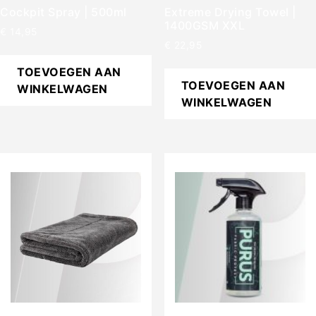
Cockpit Spray | 500ml
Extreme Drying Towel |
1400GSM XXL
€
14,95
€
22,95
TOEVOEGEN AAN
TOEVOEGEN AAN
WINKELWAGEN
WINKELWAGEN