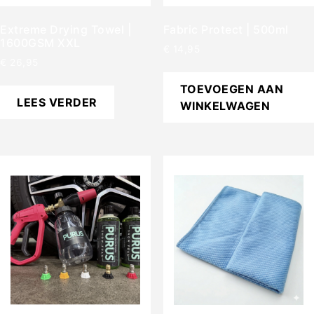
Extreme Drying Towel |
Fabric Protect | 500ml
1600GSM XXL
€
14,95
€
26,95
TOEVOEGEN AAN
LEES VERDER
WINKELWAGEN