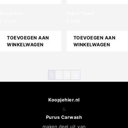
Foam Gun
Glass Towel
€
34,95
€
6,95
TOEVOEGEN AAN
TOEVOEGEN AAN
WINKELWAGEN
WINKELWAGEN
1
2
3
→
Koopjehier.nl
&
Purus Carwash
maken deel uit van