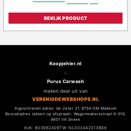
€
2.128,00
€
1.915,20
BEKIJK PRODUCT
Koopjehier.nl
&
Purus Carwash
maken deel uit van
VERENIGDEWEBSHOPS.NL
Ingeschreven adres: de Jister 21, 8754 GM Makkum
Bezoekadres (alleen op afspraak): Wagenmakersstraat 6-019,
8601 VA Sneek
KvK: 80396240
BTW: NL003442313B86