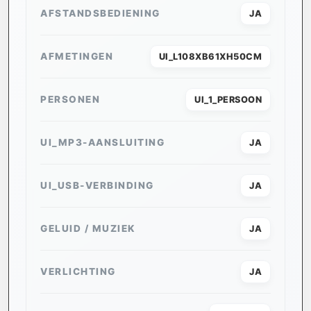
AFSTANDSBEDIENING
JA
AFMETINGEN
UI_L108XB61XH50CM
PERSONEN
UI_1_PERSOON
UI_MP3-AANSLUITING
JA
UI_USB-VERBINDING
JA
GELUID / MUZIEK
JA
VERLICHTING
JA