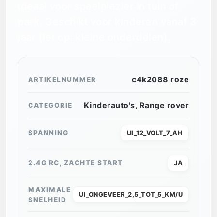
ideaal voor speelplezier in tuin of
park. Geschikt voor kinderen vanaf 3
jaar (let op: kleine onderdelen).
c4k2088 roze
ARTIKELNUMMER
Kinderauto's
,
Range rover
CATEGORIE
SPANNING
UI_12_VOLT_7_AH
2.4G RC, ZACHTE START
JA
MAXIMALE
UI_ONGEVEER_2,5_TOT_5_KM/U
SNELHEID