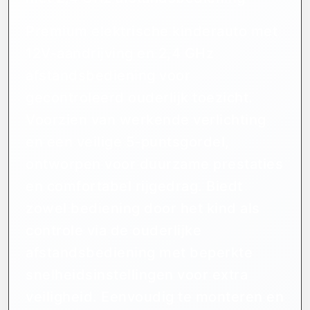
Premium elektrische kinderauto met
12V-aandrijving en 2,4 GHz
afstandsbediening voor
gecontroleerd ouderlijk toezicht.
Voorzien van werkende verlichting
en een veilige 5-puntsgordel,
ontworpen voor duurzame prestaties
en comfortabel rijgedrag. Biedt
zowel bediening door het kind als
controle via de ouderlijke
afstandsbediening met beperkte
snelheidsinstellingen voor extra
veiligheid. Eenvoudig te monteren en