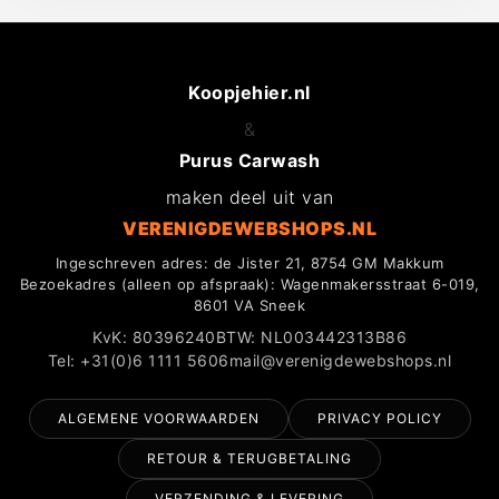
Koopjehier.nl
&
Purus Carwash
maken deel uit van
VERENIGDEWEBSHOPS.NL
Ingeschreven adres: de Jister 21, 8754 GM Makkum
Bezoekadres (alleen op afspraak): Wagenmakersstraat 6-019,
8601 VA Sneek
KvK: 80396240
BTW: NL003442313B86
Tel: +31(0)6 1111 5606
mail@verenigdewebshops.nl
ALGEMENE VOORWAARDEN
PRIVACY POLICY
RETOUR & TERUGBETALING
VERZENDING & LEVERING