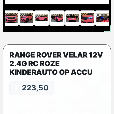
RANGE ROVER VELAR 12V
2.4G RC ROZE
KINDERAUTO OP ACCU
€
223,50
Range Rover Velar 12V – kinderauto
met 2,4 GHz afstandsbediening