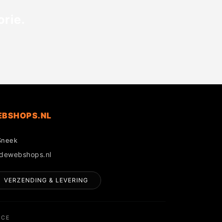
rie.
EBSHOPS.NL
Sneek
gdewebshops.nl
VERZENDING & LEVERING
NCE