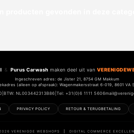
n producten gevonden in deze catego
l
&
Purus Carwash
maken deel uit van
VERENIGDEW
Ingeschreven adres: de Jister 21, 8754 GM Makkum
ekadres (alleen op afspraak): Wagenmakersstraat 6-019, 8601 VA 
0
|
BTW: NL003442313B86
|
Tel: +31(0)6 1111 5606
mail@vereni
N
PRIVACY POLICY
RETOUR & TERUGBETALING
2026 VERENIGDE WEBSHOPS
|
DIGITAL COMMERCE EXCELLE