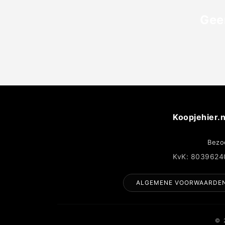
Gee
Koopjehier.n
Bezo
KvK: 8039624
ALGEMENE VOORWAARDE
© 