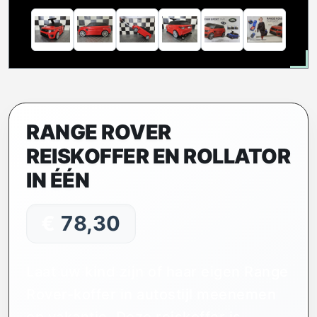
RANGE ROVER
REISKOFFER EN ROLLATOR
IN ÉÉN
€
78,30
Laat uw kind zijn of haar eigen Range
Rover-koffer in autostijl meenemen
op vakantie. Deze reiskoffer is