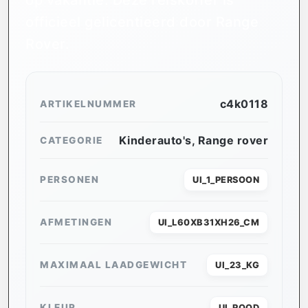
officieel gelicentieerd door Range
Rover.
c4k0118
ARTIKELNUMMER
Kinderauto's
,
Range rover
CATEGORIE
PERSONEN
UI_1_PERSOON
AFMETINGEN
UI_L60XB31XH26_CM
MAXIMAAL LAADGEWICHT
UI_23_KG
KLEUR
UI_ROOD