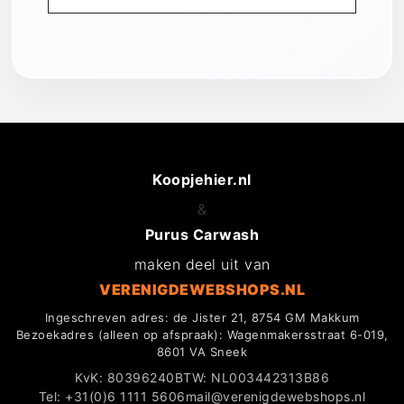
Koopjehier.nl
&
Purus Carwash
maken deel uit van
VERENIGDEWEBSHOPS.NL
Ingeschreven adres: de Jister 21, 8754 GM Makkum
Bezoekadres (alleen op afspraak): Wagenmakersstraat 6-019,
8601 VA Sneek
KvK: 80396240
BTW: NL003442313B86
Tel: +31(0)6 1111 5606
mail@verenigdewebshops.nl