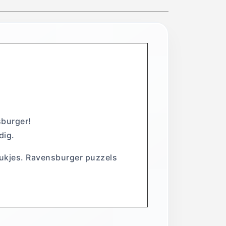
sburger!
dig.
stukjes. Ravensburger puzzels