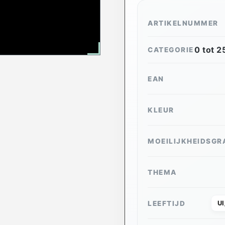
ARTIKELNUMMER
0 tot 2
CATEGORIE
EAN
KLEUR
MOEILIJKHEIDSGR
THEMA
LEEFTIJD
U