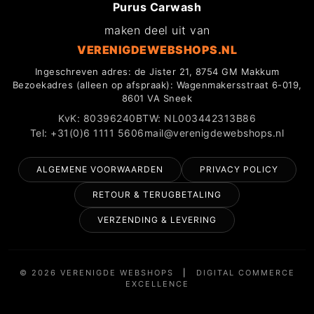
Purus Carwash
maken deel uit van
VERENIGDEWEBSHOPS.NL
Ingeschreven adres: de Jister 21, 8754 GM Makkum
Bezoekadres (alleen op afspraak): Wagenmakersstraat 6-019,
8601 VA Sneek
KvK: 80396240
BTW: NL003442313B86
Tel: +31(0)6 1111 5606
mail@verenigdewebshops.nl
ALGEMENE VOORWAARDEN
PRIVACY POLICY
RETOUR & TERUGBETALING
VERZENDING & LEVERING
© 2026 VERENIGDE WEBSHOPS
|
DIGITAL COMMERCE
EXCELLENCE