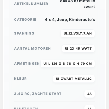
c4k0310 metallic
ARTIKELNUMMER
zwart
4 x 4
,
Jeep
,
Kinderauto's
CATEGORIE
SPANNING
UI_12_VOLT_7_AH
AANTAL MOTOREN
UI_2X_45_WATT
AFMETINGEN
UI_L_126_X_B_78_X_H_79_CM
KLEUR
UI_ZWART_METALLIC
2.4G RC, ZACHTE START
JA
BLUETOOTH
JA