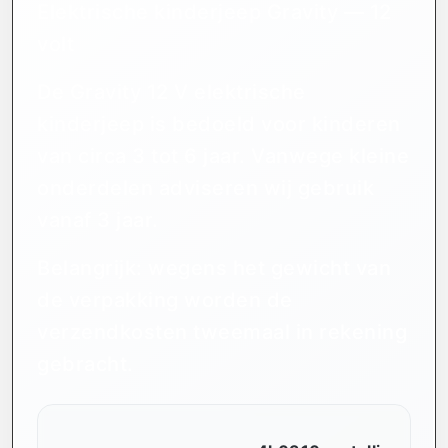
Elektrische kinderjeep Gravity — 12
volt
De Gravity 12 V elektrische
kinderjeep is bedoeld voor kinderen
van circa 3 tot 6 jaar. Vanwege kleine
onderdelen adviseren wij gebruik
vanaf 3 jaar.
Belangrijk: wegens het gewicht van
de verpakking worden de
verzendkosten tweemaal in rekening
gebracht.