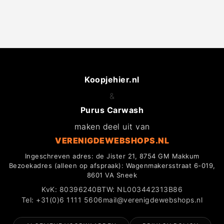
Koopjehier.nl
&
Purus Carwash
maken deel uit van
VERENIGDEWEBSHOPS.NL
Ingeschreven adres: de Jister 21, 8754 GM Makkum
Bezoekadres (alleen op afspraak): Wagenmakersstraat 6-019,
8601 VA Sneek
KvK: 80396240
BTW: NL003442313B86
Tel: +31(0)6 1111 5606
mail@verenigdewebshops.nl