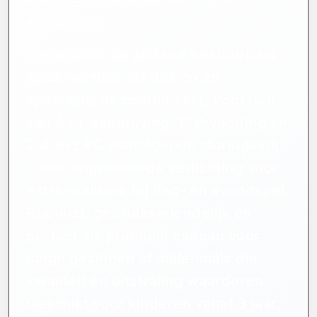
verlichting
Een stijlvol, op afstand bestuurbaar
accuvoertuig dat design en
speelwaarde combineert. Voorzien
van 4×4-aandrijving, 12V-voeding en
2.4GHz RC voor soepel, storingsvrij
rijden. Ingebouwde verlichting voor
extra realisme bij dag- en avondspel.
Robuust, gebruiksvriendelijk en
perfect als premium cadeau voor
jonge gezinnen of millennials die
kwaliteit en uitstraling waarderen.
Geschikt voor kinderen vanaf 3 jaar;