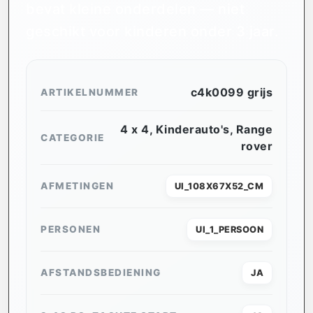
bevat kleine onderdelen — niet
geschikt voor kinderen onder 3 jaar.
c4k0099 grijs
ARTIKELNUMMER
4 x 4
,
Kinderauto's
,
Range
CATEGORIE
rover
AFMETINGEN
UI_108X67X52_CM
PERSONEN
UI_1_PERSOON
AFSTANDSBEDIENING
JA