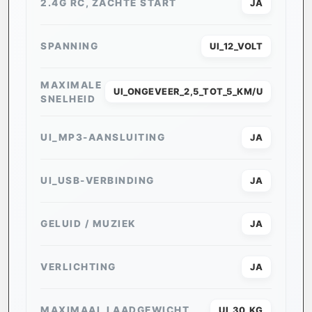
2.4G RC, ZACHTE START
JA
SPANNING
UI_12_VOLT
MAXIMALE
UI_ONGEVEER_2,5_TOT_5_KM/U
SNELHEID
UI_MP3-AANSLUITING
JA
UI_USB-VERBINDING
JA
GELUID / MUZIEK
JA
VERLICHTING
JA
MAXIMAAL LAADGEWICHT
UI_30_KG