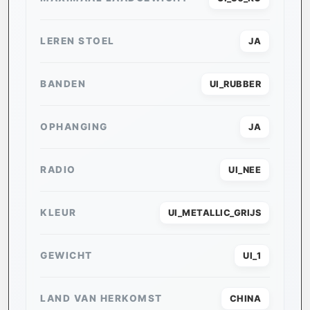
LEREN STOEL
JA
BANDEN
UI_RUBBER
OPHANGING
JA
RADIO
UI_NEE
KLEUR
UI_METALLIC_GRIJS
GEWICHT
UI_1
LAND VAN HERKOMST
CHINA