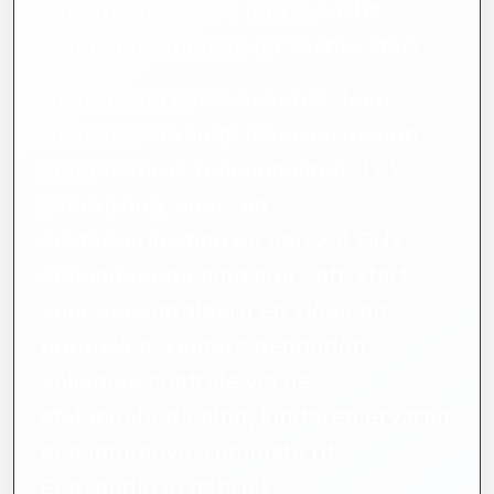
kinderjeep — 12 V met 2,4 GHz-
afstandsbediening en zachte start
De officieel gelicenseerde Jeep
Gladiator verenigt iconisch design
met moderne functionaliteit: 12 V-
aandrijving, voor- en
achterverlichting en een 2,4 GHz-
afstandsbediening met soft-start
voor gecontroleerd en vloeiend
optrekken. Ouders behouden
volledige controle via de
afstandsbediening; kinderen ervaren
een intuïtieve, robuuste rit.
Eenvoudig in gebruik,