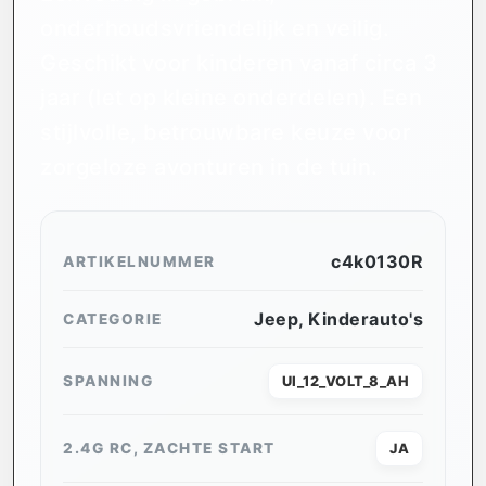
onderhoudsvriendelijk en veilig.
Geschikt voor kinderen vanaf circa 3
jaar (let op kleine onderdelen). Een
stijlvolle, betrouwbare keuze voor
zorgeloze avonturen in de tuin.
c4k0130R
ARTIKELNUMMER
Jeep
,
Kinderauto's
CATEGORIE
SPANNING
UI_12_VOLT_8_AH
2.4G RC, ZACHTE START
JA