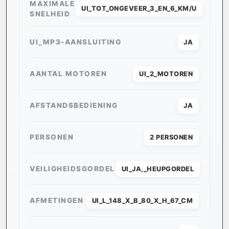
MAXIMALE
UI_TOT_ONGEVEER_3_EN_6_KM/U
SNELHEID
UI_MP3-AANSLUITING
JA
AANTAL MOTOREN
UI_2_MOTOREN
AFSTANDSBEDIENING
JA
PERSONEN
2 PERSONEN
VEILIGHEIDSGORDEL
UI_JA,_HEUPGORDEL
AFMETINGEN
UI_L_148_X_B_80_X_H_67_CM