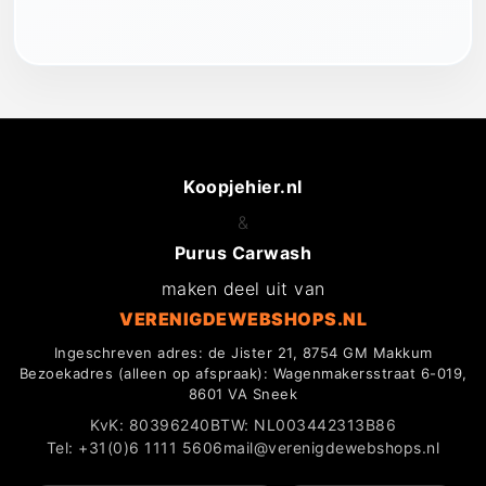
Koopjehier.nl
&
Purus Carwash
maken deel uit van
VERENIGDEWEBSHOPS.NL
Ingeschreven adres: de Jister 21, 8754 GM Makkum
Bezoekadres (alleen op afspraak): Wagenmakersstraat 6-019,
8601 VA Sneek
KvK: 80396240
BTW: NL003442313B86
Tel: +31(0)6 1111 5606
mail@verenigdewebshops.nl