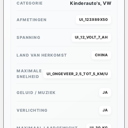
Kinderauto's
,
VW
CATEGORIE
AFMETINGEN
UI_123X69X50
SPANNING
UI_12_VOLT_7_AH
LAND VAN HERKOMST
CHINA
MAXIMALE
UI_ONGEVEER_2,5_TOT_5_KM/U
SNELHEID
GELUID / MUZIEK
JA
VERLICHTING
JA
MAXIMAAL LAADGEWICHT
UI_30_KG