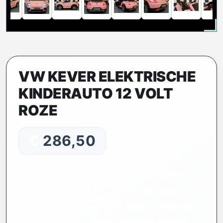
VW KEVER ELEKTRISCHE
KINDERAUTO 12 VOLT
ROZE
€
286,50
Elektrische VW Kever kinderauto
(12V, 2.4G RC) in roze — stijlvolle
éénzitter, ontworpen voor kinderen
vanaf circa 3 jaar (vanwege kleine