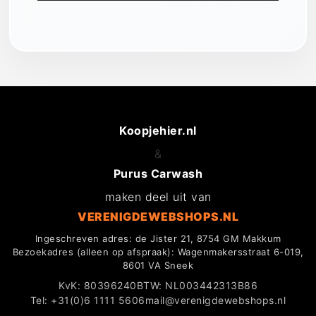
Koopjehier.nl
&
Purus Carwash
maken deel uit van
VERENIGDEWEBSHOPS.NL
Ingeschreven adres: de Jister 21, 8754 GM Makkum
Bezoekadres (alleen op afspraak): Wagenmakersstraat 6-019,
8601 VA Sneek
KvK: 80396240
BTW: NL003442313B86
Tel: +31(0)6 1111 5606
mail@verenigdewebshops.nl