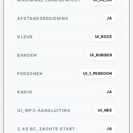
AFSTANDSBEDIENING
JA
KLEUR
UI_ROZE
BANDEN
UI_RUBBER
PERSONEN
UI_1_PERSOON
RADIO
JA
UI_MP3-AANSLUITING
UI_NEE
2.4G RC, ZACHTE START
JA