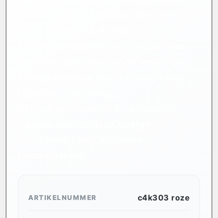
onderdelen). Uitgerust met 12V-
aandrijving en 2.4 GHz
afstandsbediening voor ouderlijke
controle, plus werkende verlichting
en ingebouwde muziek voor extra
rijplezier. Een veilig,
gebruiksvriendelijk en smaakvol
cadeau dat iconisch design
combineert met moderne
functionaliteit.
c4k303 roze
ARTIKELNUMMER