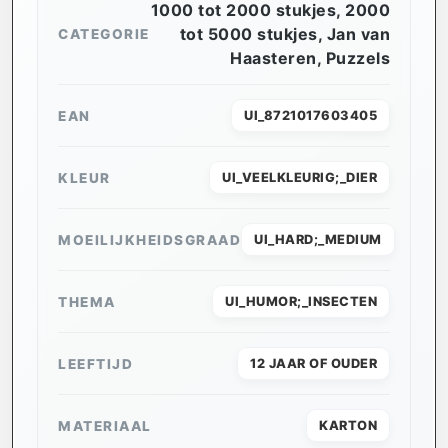
1000 tot 2000 stukjes
,
2000
tot 5000 stukjes
,
Jan van
CATEGORIE
Haasteren
,
Puzzels
EAN
UI_8721017603405
KLEUR
UI_VEELKLEURIG;_DIER
MOEILIJKHEIDSGRAAD
UI_HARD;_MEDIUM
THEMA
UI_HUMOR;_INSECTEN
LEEFTIJD
12 JAAR OF OUDER
MATERIAAL
KARTON