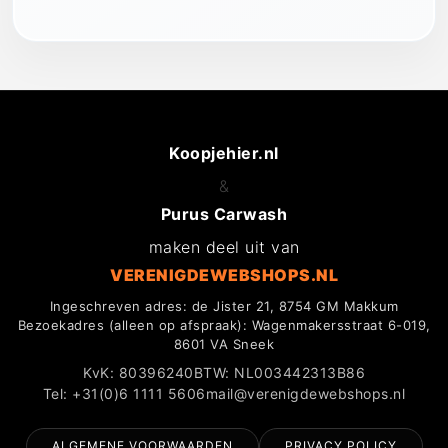
Koopjehier.nl
&
Purus Carwash
maken deel uit van
VERENIGDEWEBSHOPS.NL
Ingeschreven adres: de Jister 21, 8754 GM Makkum
Bezoekadres (alleen op afspraak): Wagenmakersstraat 6-019,
8601 VA Sneek
KvK: 80396240
BTW: NL003442313B86
Tel: +31(0)6 1111 5606
mail@verenigdewebshops.nl
ALGEMENE VOORWAARDEN
PRIVACY POLICY