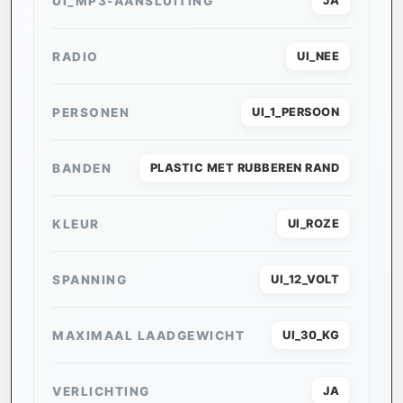
UI_MP3-AANSLUITING
JA
RADIO
UI_NEE
PERSONEN
UI_1_PERSOON
BANDEN
PLASTIC MET RUBBEREN RAND
KLEUR
UI_ROZE
SPANNING
UI_12_VOLT
MAXIMAAL LAADGEWICHT
UI_30_KG
VERLICHTING
JA