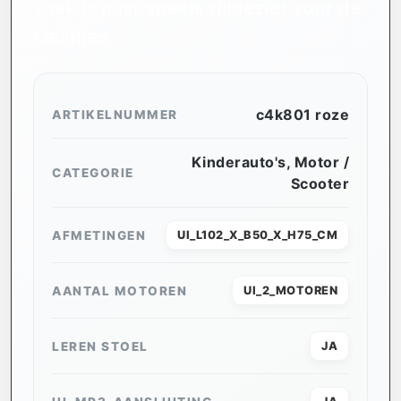
zoek is naar speels rijplezier voor de
kleintjes.
c4k801 roze
ARTIKELNUMMER
Kinderauto's
,
Motor /
CATEGORIE
Scooter
AFMETINGEN
UI_L102_X_B50_X_H75_CM
AANTAL MOTOREN
UI_2_MOTOREN
LEREN STOEL
JA