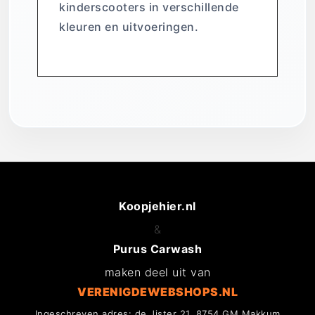
kinderscooters in verschillende
kleuren en uitvoeringen.
Koopjehier.nl
&
Purus Carwash
maken deel uit van
VERENIGDEWEBSHOPS.NL
Ingeschreven adres: de Jister 21, 8754 GM Makkum