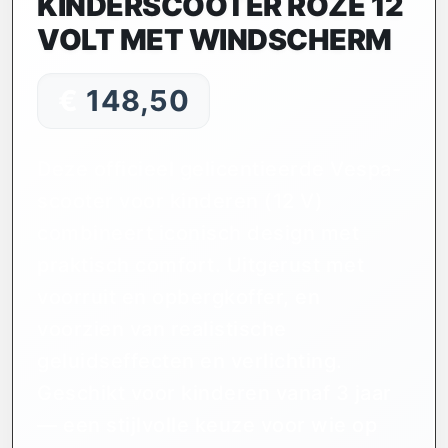
KINDERSCOOTER ROZE 12
VOLT MET WINDSCHERM
€
148,50
Deze officieel gelicentieerde Vespa-
scooter voor kinderen (12 V)
combineert iconisch design met
praktisch comfort. Uitgerust met
voorruit en opbergkoffer, en
voorzien van realistische
geluidseffecten en verlichting.
Geschikt voor kinderen vanaf 3 jaar
— een stijlvolle keuze voor wie op