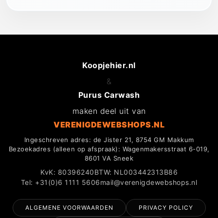
Koopjehier.nl
&
Purus Carwash
maken deel uit van
VERENIGDEWEBSHOPS.NL
Ingeschreven adres: de Jister 21, 8754 GM Makkum
Bezoekadres (alleen op afspraak): Wagenmakersstraat 6-019,
8601 VA Sneek
KvK: 80396240
BTW: NL003442313B86
Tel: +31(0)6 1111 5606
mail@verenigdewebshops.nl
ALGEMENE VOORWAARDEN
PRIVACY POLICY