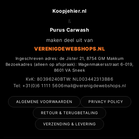
Koopjehier.nl
&
Purus Carwash
maken deel uit van
VERENIGDEWEBSHOPS.NL
Ingeschreven adres: de Jister 21, 8754 GM Makkum
Bezoekadres (alleen op afspraak): Wagenmakersstraat 6-019,
8601 VA Sneek
KvK: 80396240
BTW: NL003442313B86
Tel: +31(0)6 1111 5606
mail@verenigdewebshops.nl
ALGEMENE VOORWAARDEN
PRIVACY POLICY
RETOUR & TERUGBETALING
VERZENDING & LEVERING