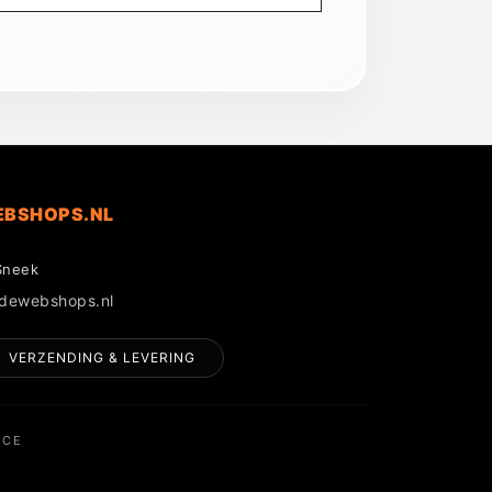
EBSHOPS.NL
Sneek
gdewebshops.nl
VERZENDING & LEVERING
NCE