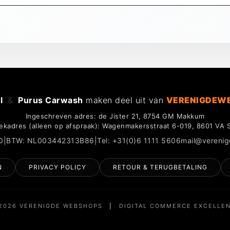
l
&
Purus Carwash
maken deel uit van
VERENIGDEW
Ingeschreven adres: de Jister 21, 8754 GM Makkum
ekadres (alleen op afspraak): Wagenmakersstraat 6-019, 8601 VA 
0
|
BTW: NL003442313B86
|
Tel: +31(0)6 1111 5606
mail@vereni
N
PRIVACY POLICY
RETOUR & TERUGBETALING
2026 VERENIGDE WEBSHOPS
|
DIGITAL COMMERCE EXCELLE