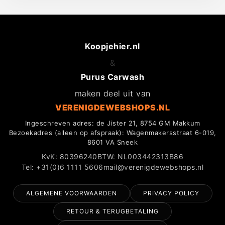
Koopjehier.nl
&
Purus Carwash
maken deel uit van
VERENIGDEWEBSHOPS.NL
Ingeschreven adres: de Jister 21, 8754 GM Makkum
Bezoekadres (alleen op afspraak): Wagenmakersstraat 6-019,
8601 VA Sneek
KvK: 80396240
BTW: NL003442313B86
Tel: +31(0)6 1111 5606
mail@verenigdewebshops.nl
ALGEMENE VOORWAARDEN
PRIVACY POLICY
RETOUR & TERUGBETALING