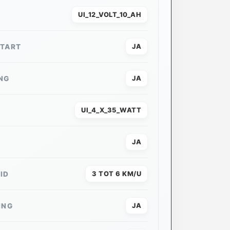
UI_12_VOLT_10_AH
START
JA
NG
JA
UI_4_X_35_WATT
JA
ID
3 TOT 6 KM/U
ING
JA