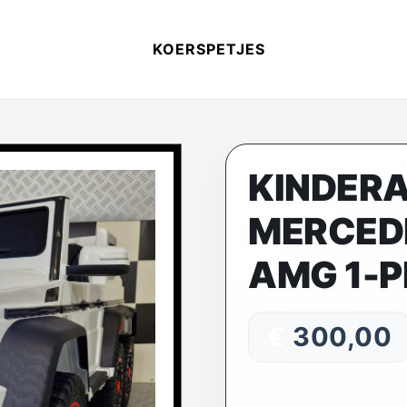
KOERSPETJES
KINDER
MERCED
AMG 1-
€
300,00
Mercedes G63 A