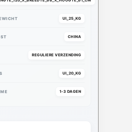
ENGTE_120_X_BREEDTE_68_X_HOOGTE_61_CM
EWICHT
UI_25_KG
MST
CHINA
REGULIERE VERZENDING
S
UI_20_KG
AME
1-3 DAGEN