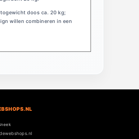
rutogewicht doos ca. 20 kg;
sign willen combineren in een
EBSHOPS.NL
Sneek
gdewebshops.nl