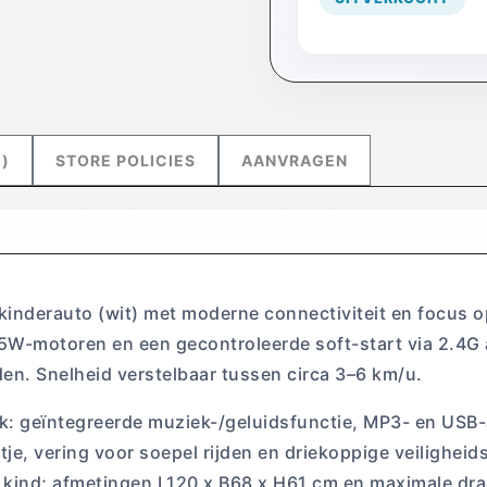
)
STORE POLICIES
AANVRAGEN
 kinderauto (wit) met moderne connectiviteit en focus o
35W-motoren en een gecontroleerde soft-start via 2.4
den. Snelheid verstelbaar tussen circa 3–6 km/u.
: geïntegreerde muziek-/geluidsfunctie, MP3- en USB-a
itje, vering voor soepel rijden en driekoppige veiligheid
kind; afmetingen L120 x B68 x H61 cm en maximale dra