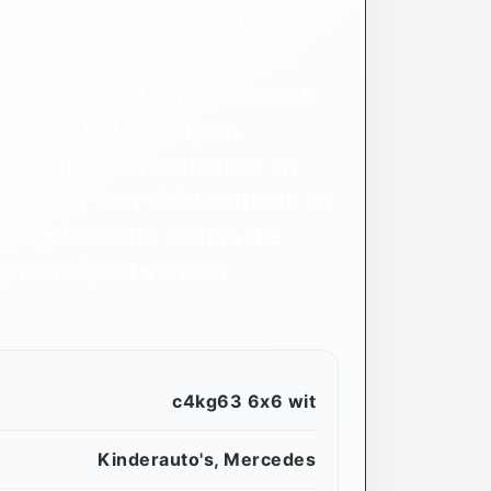
ur met robuuste uitstraling.
deren vanaf circa 3 jaar (let
 onderdelen). Uitgevoerd met
 voor betere grip en
ren zitje voor extra luxe en
lichting voor zichtbaarheid en
r designbewuste ouders die
ogwaardige afwerking
c4kg63 6x6 wit
Kinderauto's
,
Mercedes