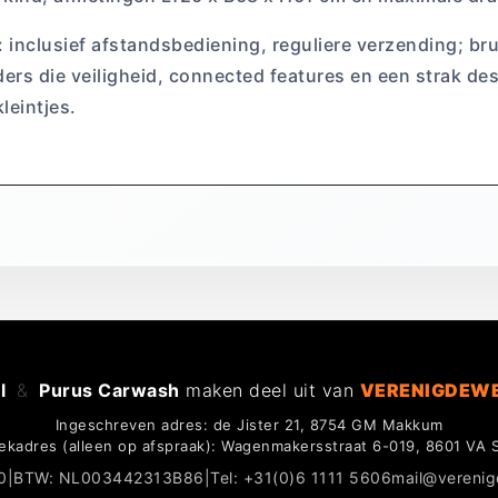
: inclusief afstandsbediening, reguliere verzending; b
ders die veiligheid, connected features en een strak de
leintjes.
l
&
Purus Carwash
maken deel uit van
VERENIGDEW
Ingeschreven adres: de Jister 21, 8754 GM Makkum
ekadres (alleen op afspraak): Wagenmakersstraat 6-019, 8601 VA 
0
|
BTW: NL003442313B86
|
Tel: +31(0)6 1111 5606
mail@vereni