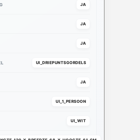
G
JA
JA
JA
EL
UI_DRIEPUNTSGORDELS
JA
UI_1_PERSOON
UI_WIT