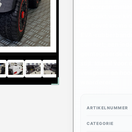
ontworpen miniatu
Geschikt voor kin
op: bevat kleine
EVA-rubberbanden
comfort, een lede
geïntegreerde ver
stijl. Ideaal voo
veiligheid en ho
waarderen.
ARTIKELNUMMER
CATEGORIE