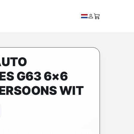
AUTO
ES G63 6×6
PERSOONS WIT
MG 6×6 kinderauto — premium