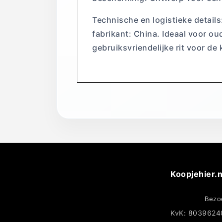
Technische en logistieke details
fabrikant: China. Ideaal voor ou
gebruiksvriendelijke rit voor de k
Koopjehier.n
Bezo
KvK: 8039624