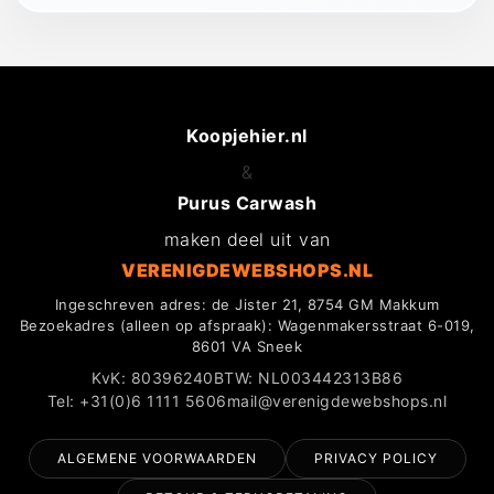
Koopjehier.nl
&
Purus Carwash
maken deel uit van
VERENIGDEWEBSHOPS.NL
Ingeschreven adres: de Jister 21, 8754 GM Makkum
Bezoekadres (alleen op afspraak): Wagenmakersstraat 6-019,
8601 VA Sneek
KvK: 80396240
BTW: NL003442313B86
Tel: +31(0)6 1111 5606
mail@verenigdewebshops.nl
ALGEMENE VOORWAARDEN
PRIVACY POLICY