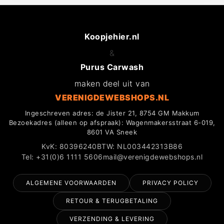
Koopjehier.nl
&
Purus Carwash
maken deel uit van
VERENIGDEWEBSHOPS.NL
Ingeschreven adres: de Jister 21, 8754 GM Makkum
Bezoekadres (alleen op afspraak): Wagenmakersstraat 6-019,
8601 VA Sneek
KvK: 80396240
BTW: NL003442313B86
Tel: +31(0)6 1111 5606
mail@verenigdewebshops.nl
ALGEMENE VOORWAARDEN
PRIVACY POLICY
RETOUR & TERUGBETALING
VERZENDING & LEVERING