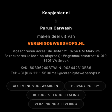
Koopjehier.nl
&
Purus Carwash
maken deel uit van
VERENIGDEWEBSHOPS.NL
Ingeschreven adres: de Jister 21, 8754 GM Makkum
Bezoekadres (alleen op afspraak): Wagenmakersstraat 6-019,
8601 VA Sneek
KvK: 80396240
BTW: NL003442313B86
Tel: +31(0)6 1111 5606
mail@verenigdewebshops.nl
ALGEMENE VOORWAARDEN
PRIVACY POLICY
RETOUR & TERUGBETALING
VERZENDING & LEVERING