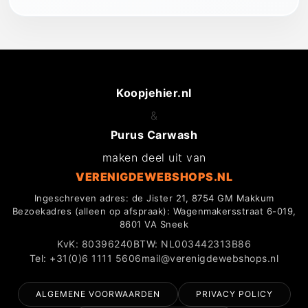
Koopjehier.nl
&
Purus Carwash
maken deel uit van
VERENIGDEWEBSHOPS.NL
Ingeschreven adres: de Jister 21, 8754 GM Makkum
Bezoekadres (alleen op afspraak): Wagenmakersstraat 6-019,
8601 VA Sneek
KvK: 80396240
BTW: NL003442313B86
Tel: +31(0)6 1111 5606
mail@verenigdewebshops.nl
ALGEMENE VOORWAARDEN
PRIVACY POLICY