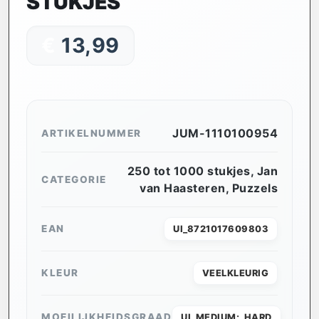
STUKJES
€
13,99
JUM-1110100954
ARTIKELNUMMER
250 tot 1000 stukjes
,
Jan
CATEGORIE
van Haasteren
,
Puzzels
EAN
UI_8721017609803
KLEUR
VEELKLEURIG
MOEILIJKHEIDSGRAAD
UI_MEDIUM;_HARD