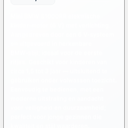
Mini BMW S1000RR elektrische
kinder‑motor (6 V) met verlichting.
Aangedreven door een 6 V‑systeem
en uitgevoerd in herkenbare
BMW‑stijl; ideaal voor de eerste
ritjes. Geschikt voor kinderen van
circa 1,5 tot 3 jaar — uitsluitend te
gebruiken onder volwassen toezicht.
Eenvoudig te bedienen, met een
moderne uitstraling en aandacht
voor veiligheid en duurzaamheid;
perfect voor jonge gezinnen die
kwaliteit en stijl waarderen.