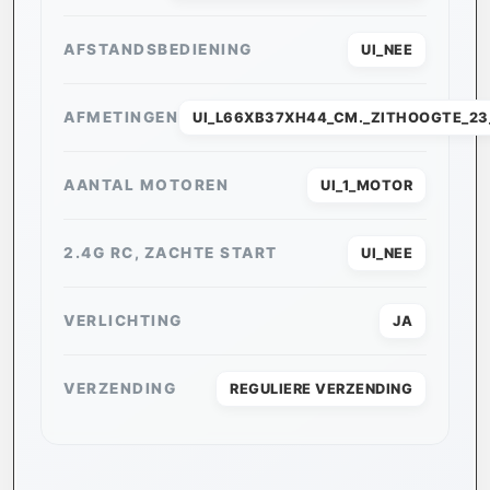
AFSTANDSBEDIENING
UI_NEE
AFMETINGEN
UI_L66XB37XH44_CM._ZITHOOGTE_23
AANTAL MOTOREN
UI_1_MOTOR
2.4G RC, ZACHTE START
UI_NEE
VERLICHTING
JA
VERZENDING
REGULIERE VERZENDING