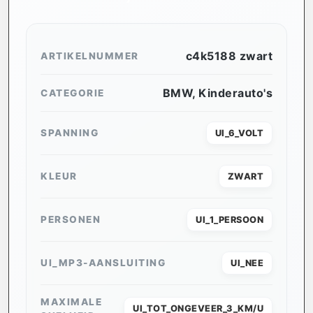
c4k5188 zwart
ARTIKELNUMMER
BMW
,
Kinderauto's
CATEGORIE
SPANNING
UI_6_VOLT
KLEUR
ZWART
PERSONEN
UI_1_PERSOON
UI_MP3-AANSLUITING
UI_NEE
MAXIMALE
UI_TOT_ONGEVEER_3_KM/U