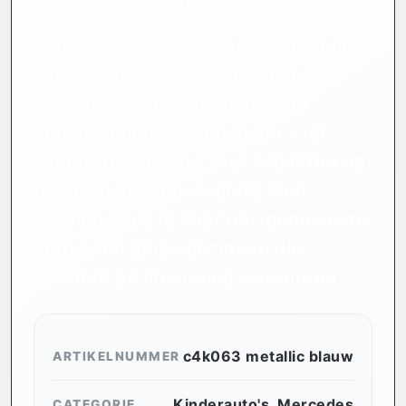
SL63 — 12 V, metallic blauw
Een stijlvolle, compacte elektrische
kinderauto geïnspireerd op de
Mercedes SL63, uitgevoerd in
metallic blauw. Aanbevolen voor
kinderen van circa 3 tot 5 jaar (let op:
bevat kleine onderdelen). Een
verfijnde keuze voor designbewuste
ouders en jonge gezinnen die
kwaliteit en uitstraling waarderen.
c4k063 metallic blauw
ARTIKELNUMMER
Kinderauto's
,
Mercedes
CATEGORIE