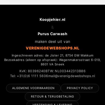
Koopjehier.nl
&
Purus Carwash
maken deel uit van
VERENIGDEWEBSHOPS.NL
Ingeschreven adres: de Jister 21, 8754 GM Makkum
Bezoekadres (alleen op afspraak): Wagenmakersstraat 6-019,
8601 VA Sneek
KvK: 80396240
BTW: NL003442313B86
Tel: +31(0)6 1111 5606
mail@verenigdewebshops.nl
ALGEMENE VOORWAARDEN
PRIVACY POLICY
RETOUR & TERUGBETALING
VERZENDING & LEVERING