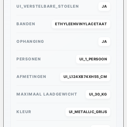
UI_VERSTELBARE_STOELEN
JA
BANDEN
ETHYLEENVINYLACETAAT
OPHANGING
JA
PERSONEN
UI_1_PERSOON
AFMETINGEN
UI_L124XB74XH55_CM
MAXIMAAL LAADGEWICHT
UI_30_KG
KLEUR
UI_METALLIC_GRIJS