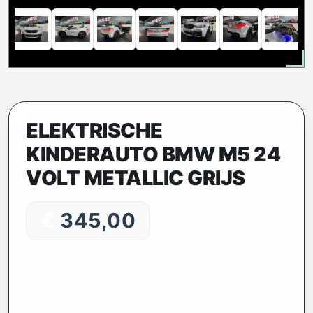
ELEKTRISCHE
KINDERAUTO BMW M5 24
VOLT METALLIC GRIJS
€
345,00
BMW M5 Elektrische Kinderauto
(24V) — stijlvol, krachtig en veilig.
Deze officieel door BMW