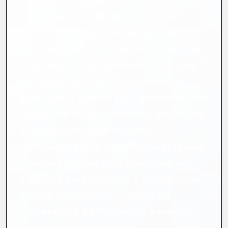
gelicenseerde BMW-kinderauto
combineert sportief design met
betrouwbare techniek en is speciaal
ontwikkeld voor kinderen tot 5 jaar.
De ouderlijke afstandsbediening
geeft extra controle en gemoedsrust
tijdens de ritjes. Compact, stijlvol en
veilig opgebouwd volgens
kindvriendelijke specificaties, ideaal
voor ouders die functionaliteit en
uitstraling waarderen. Een premium,
speels cadeau dat comfort en
authentieke BMW-details verenigt.