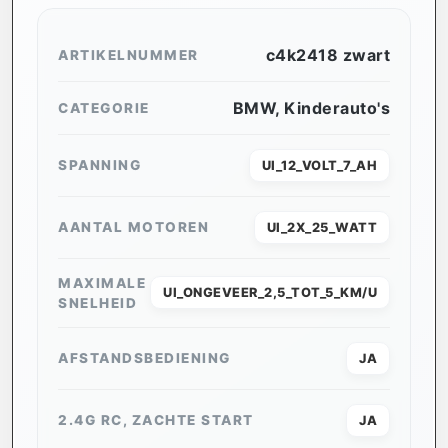
c4k2418 zwart
ARTIKELNUMMER
BMW
,
Kinderauto's
CATEGORIE
SPANNING
UI_12_VOLT_7_AH
AANTAL MOTOREN
UI_2X_25_WATT
MAXIMALE
UI_ONGEVEER_2,5_TOT_5_KM/U
SNELHEID
AFSTANDSBEDIENING
JA
2.4G RC, ZACHTE START
JA