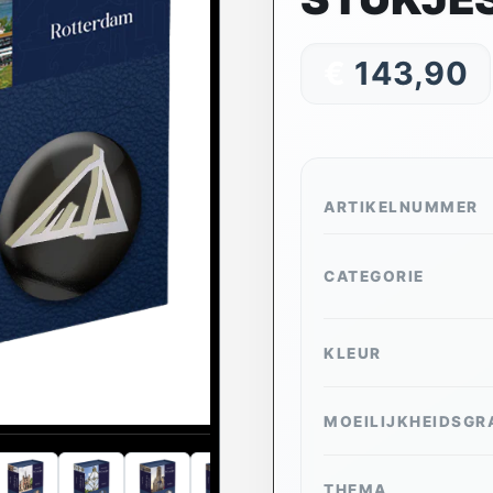
€
143,90
ARTIKELNUMMER
CATEGORIE
KLEUR
MOEILIJKHEIDSGR
THEMA