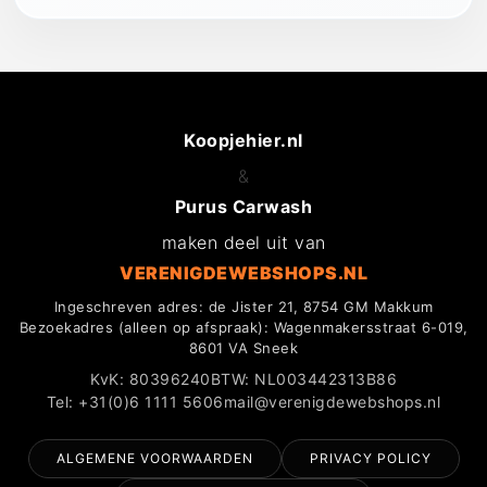
Koopjehier.nl
&
Purus Carwash
maken deel uit van
VERENIGDEWEBSHOPS.NL
Ingeschreven adres: de Jister 21, 8754 GM Makkum
Bezoekadres (alleen op afspraak): Wagenmakersstraat 6-019,
8601 VA Sneek
KvK: 80396240
BTW: NL003442313B86
Tel: +31(0)6 1111 5606
mail@verenigdewebshops.nl
ALGEMENE VOORWAARDEN
PRIVACY POLICY