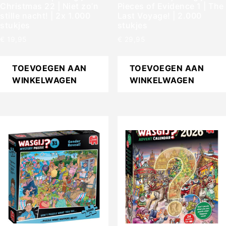
Christmas 22 | Niet zo’n
Pieces of Evidence 1 | The
stille nacht! | 2x 1.000
Last Voyage! | 2.000
stukjes
stukjes
€
19,95
€
29,95
TOEVOEGEN AAN
TOEVOEGEN AAN
WINKELWAGEN
WINKELWAGEN