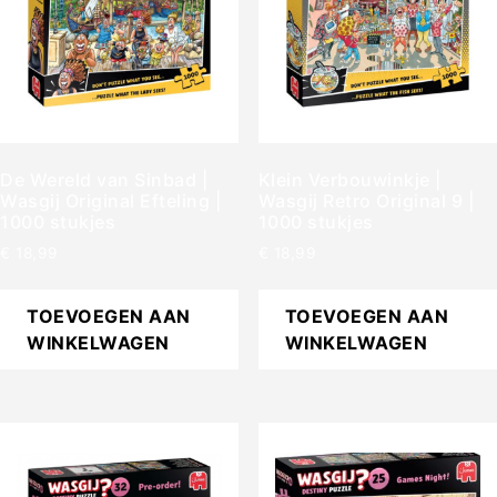
De Wereld van Sinbad |
Klein Verbouwinkje |
Wasgij Original Efteling |
Wasgij Retro Original 9 |
1000 stukjes
1000 stukjes
€
18,99
€
18,99
TOEVOEGEN AAN
TOEVOEGEN AAN
WINKELWAGEN
WINKELWAGEN