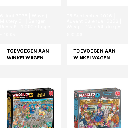
6 Juni 2026 | Wasgij
05 September 2026 |
Mistery 31 | Genger
Advent Calendar 2026 |
Reveal! | 1.000 stukjes
Wasgij | 24 x 54 stukjes
€
19,95
€
32,99
TOEVOEGEN AAN
TOEVOEGEN AAN
WINKELWAGEN
WINKELWAGEN