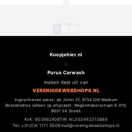
1
2
→
Koopjehier.nl
&
Purus Carwash
maken deel uit van
VERENIGDEWEBSHOPS.NL
Ingeschreven adres: de Jister 21, 8754 GM Makkum
Bezoekadres (alleen op afspraak): Wagenmakersstraat 6-019,
8601 VA Sneek
KvK: 80396240
BTW: NL003442313B86
Tel: +31(0)6 1111 5606
mail@verenigdewebshops.nl