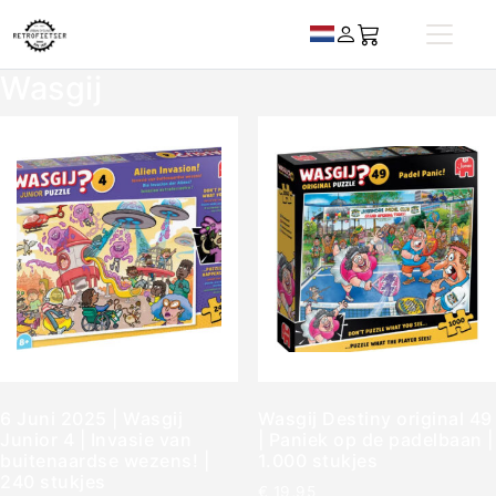
Wasgij
6 Juni 2025 | Wasgij
Wasgij Destiny original 49
Junior 4 | Invasie van
| Paniek op de padelbaan |
buitenaardse wezens! |
1.000 stukjes
240 stukjes
€
19,95