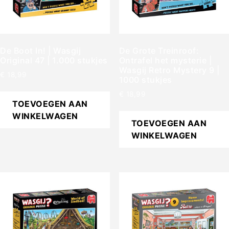
De Boot In! | Wasgij
De Grote Treinroof:
Original 47 | 1.000 stukjes
Ontrafel het mysterie |
Wasgij Retro Mystery 9 |
€
18,99
1000 stukjes
€
18,99
TOEVOEGEN AAN
WINKELWAGEN
TOEVOEGEN AAN
WINKELWAGEN