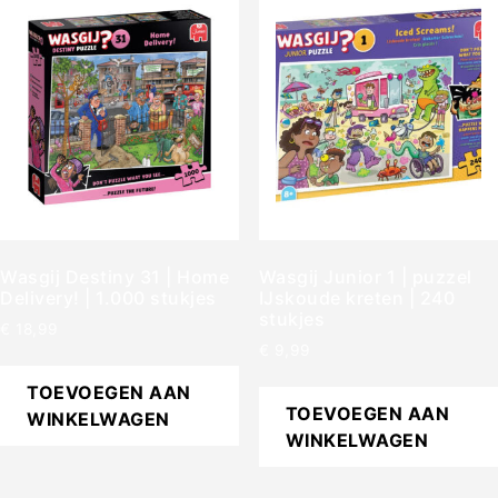
Wasgij Destiny 31 | Home
Wasgij Junior 1 | puzzel
Delivery! | 1.000 stukjes
IJskoude kreten | 240
stukjes
€
18,99
€
9,99
TOEVOEGEN AAN
TOEVOEGEN AAN
WINKELWAGEN
WINKELWAGEN