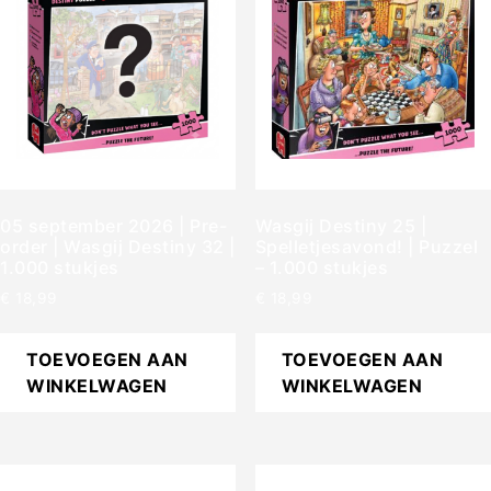
05 september 2026 | Pre-
Wasgij Destiny 25 |
order | Wasgij Destiny 32 |
Spelletjesavond! | Puzzel
1.000 stukjes
– 1.000 stukjes
€
18,99
€
18,99
TOEVOEGEN AAN
TOEVOEGEN AAN
WINKELWAGEN
WINKELWAGEN