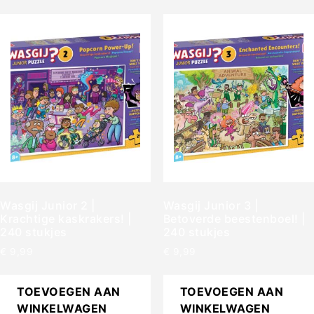
Wasgij Junior 2 |
Wasgij Junior 3 |
Krachtige kaskrakers! |
Betoverde beestenboel! |
240 stukjes
240 stukjes
€
9,99
€
9,99
TOEVOEGEN AAN
TOEVOEGEN AAN
WINKELWAGEN
WINKELWAGEN