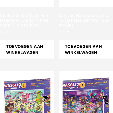
05 September | Jan van
Jan van Haasteren Junior
Haasteren Junior | Titel
15 | De klassenfoto | 360
volgt | 360 stukjes
stukjes
€
9,99
€
9,99
TOEVOEGEN AAN
TOEVOEGEN AAN
WINKELWAGEN
WINKELWAGEN