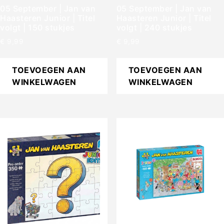
05 September | Jan van
05 September | Jan van
Haasteren Junior | Titel
Haasteren Junior | Titel
volgt | 150 stukjes
volgt | 240 stukjes
€
9,99
€
9,99
TOEVOEGEN AAN
TOEVOEGEN AAN
WINKELWAGEN
WINKELWAGEN