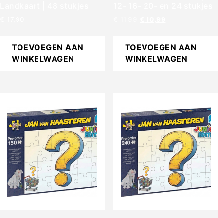
Landkaart | 48 stukjes
12- 16- 20- en 24 stukjes
€
17,90
€
11,99
€
10,99
TOEVOEGEN AAN
TOEVOEGEN AAN
WINKELWAGEN
WINKELWAGEN