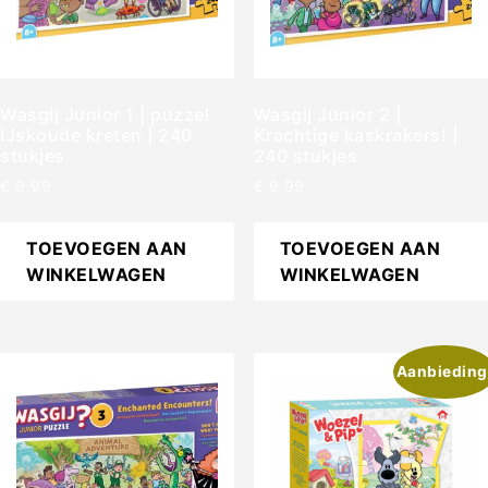
Wasgij Junior 1 | puzzel
Wasgij Junior 2 |
IJskoude kreten | 240
Krachtige kaskrakers! |
stukjes
240 stukjes
€
9,99
€
9,99
TOEVOEGEN AAN
TOEVOEGEN AAN
WINKELWAGEN
WINKELWAGEN
Aanbieding