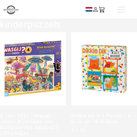
kinderpuzzels
6 Juni 2025 | Wasgij
Dikkie dik 4-1 Puzzel | 4-
Junior 4 | Invasie van
6- 9- en 16 stukjes
buitenaardse wezens! |
€
9,99
240 stukjes