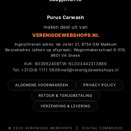
&
Purus Carwash
maken deel uit van
VERENIGDEWEBSHOPS.NL
Ingeschreven adres: de Jister 21, 8754 GM Makkum
Bezoekadres (alleen op afspraak): Wagenmakersstraat 6-019,
8601 VA Sneek
KvK: 80396240
BTW: NL003442313B86
Tel: +31(0)6 1111 5606
mail@verenigdewebshops.nl
ALGEMENE VOORWAARDEN
PRIVACY POLICY
RETOUR & TERUGBETALING
VERZENDING & LEVERING
© 2026 VERENIGDE WEBSHOPS
|
DIGITAL COMMERCE