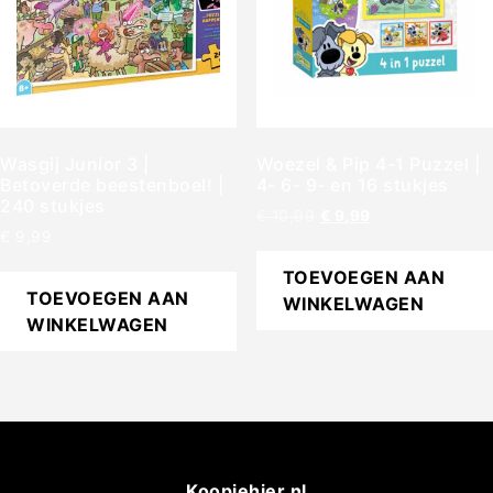
Wasgij Junior 3 |
Woezel & Pip 4-1 Puzzel |
Betoverde beestenboel! |
4- 6- 9- en 16 stukjes
240 stukjes
€
10,99
€
9,99
€
9,99
TOEVOEGEN AAN
TOEVOEGEN AAN
WINKELWAGEN
WINKELWAGEN
Koopjehier.nl