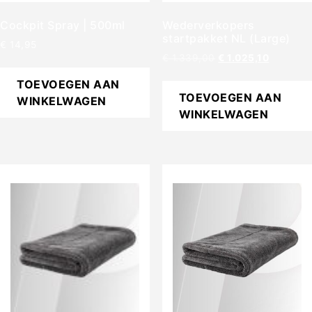
Cockpit Spray | 500ml
Wederverkopers
startpakket NL (Large)
€
14,95
€
1.339,00
€
1.025,10
TOEVOEGEN AAN
TOEVOEGEN AAN
WINKELWAGEN
WINKELWAGEN