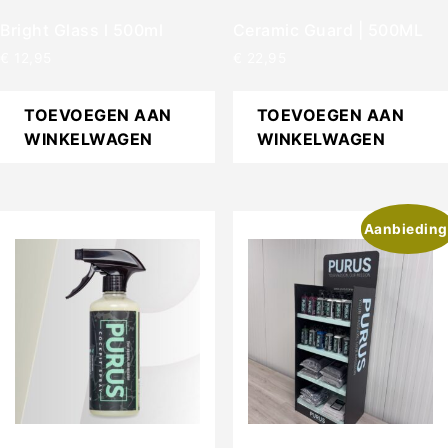
Bright Glass l 500ml
Ceramic Guard | 500ML
€
12,95
€
22,95
TOEVOEGEN AAN
TOEVOEGEN AAN
WINKELWAGEN
WINKELWAGEN
Aanbieding