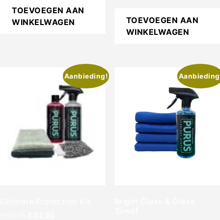
uit 5
TOEVOEGEN AAN
TOEVOEGEN AAN
WINKELWAGEN
WINKELWAGEN
Aanbieding!
Aanbieding
Ultimate Protection Kit
Bright Glass & Glass
Towel
€
67,75
€
62,50