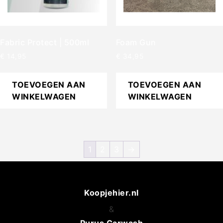
Fabric Protect | 500ml
Foam Gun
€
14,95
€
34,95
TOEVOEGEN AAN
TOEVOEGEN AAN
WINKELWAGEN
WINKELWAGEN
1
2
3
→
Koopjehier.nl
&