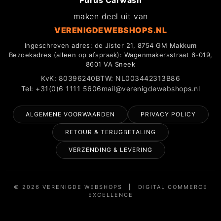
Purus Carwash
maken deel uit van
VERENIGDEWEBSHOPS.NL
Ingeschreven adres: de Jister 21, 8754 GM Makkum
Bezoekadres (alleen op afspraak): Wagenmakersstraat 6-019,
8601 VA Sneek
KvK: 80396240
BTW: NL003442313B86
Tel: +31(0)6 1111 5606
mail@verenigdewebshops.nl
ALGEMENE VOORWAARDEN
PRIVACY POLICY
RETOUR & TERUGBETALING
VERZENDING & LEVERING
© 2026 VERENIGDE WEBSHOPS
|
DIGITAL COMMERCE
EXCELLENCE