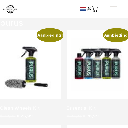
purus
Aanbieding!
Aanbieding
Clean Wheels Kit
Essential Kit
€
28,90
€
26,99
€
83,75
€
76,99