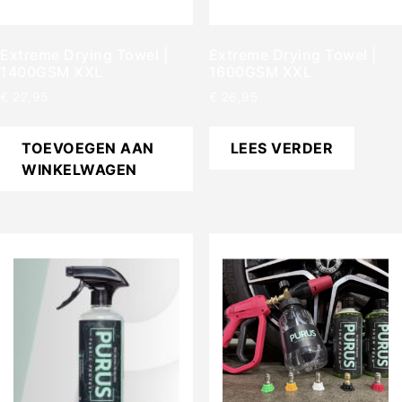
Extreme Drying Towel |
Extreme Drying Towel |
1400GSM XXL
1600GSM XXL
€
22,95
€
26,95
TOEVOEGEN AAN
LEES VERDER
WINKELWAGEN