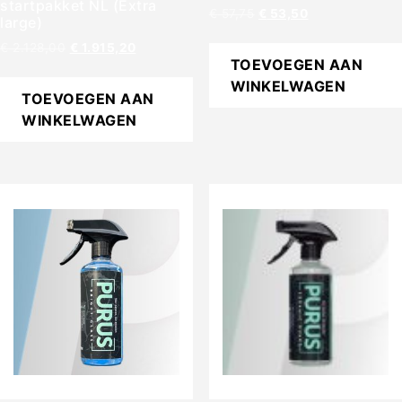
startpakket NL (Extra
€
57,75
€
53,50
large)
€
2.128,00
€
1.915,20
TOEVOEGEN AAN
WINKELWAGEN
TOEVOEGEN AAN
WINKELWAGEN