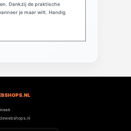
een. Dankzij de praktische
 wanneer je maar wilt. Handig
EBSHOPS.NL
Sneek
gdewebshops.nl