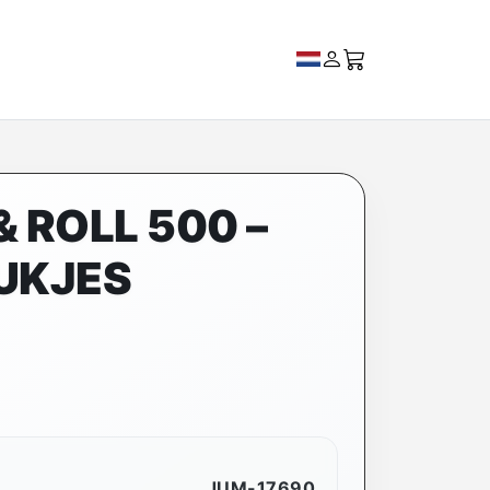
& ROLL 500 –
UKJES
JUM-17690