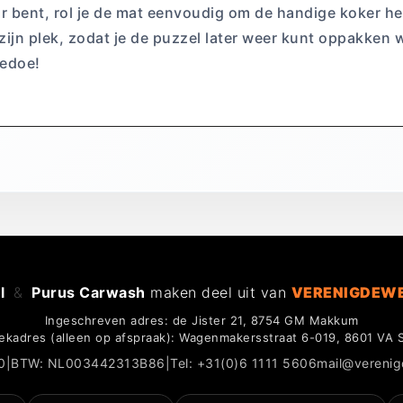
ar bent, rol je de mat eenvoudig om de handige koker h
op zijn plek, zodat je de puzzel later weer kunt oppakken
gedoe!
l
&
Purus Carwash
maken deel uit van
VERENIGDEW
Ingeschreven adres: de Jister 21, 8754 GM Makkum
ekadres (alleen op afspraak): Wagenmakersstraat 6-019, 8601 VA 
0
|
BTW: NL003442313B86
|
Tel: +31(0)6 1111 5606
mail@vereni