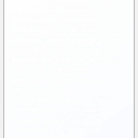
kinderauto in metallic zwart. Deze
premium 12‑volt kinderauto
combineert het authentieke
AMG‑design met praktische
veiligheid: afstandsbediening voor
ouderlijk toezicht, veiligheidsgordel,
leren zitje en rubberen banden voor
betere grip. Voorzien van
ingebouwde muziek voor extra
rijplezier. Luxe afwerking,
eenvoudige bediening en geschikt
voor kinderen tot circa 5 jaar —
ideaal voor ouders die stijl en
veiligheid willen combineren.