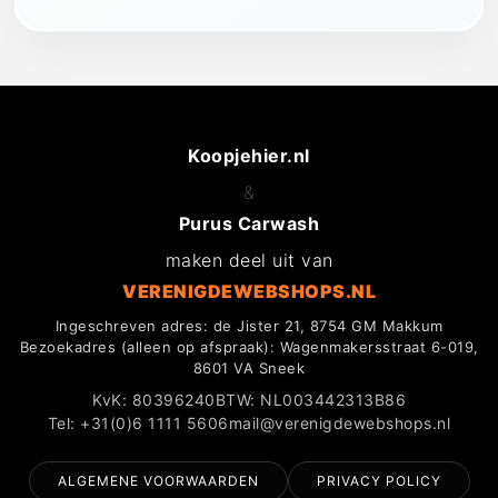
Koopjehier.nl
&
Purus Carwash
maken deel uit van
VERENIGDEWEBSHOPS.NL
Ingeschreven adres: de Jister 21, 8754 GM Makkum
Bezoekadres (alleen op afspraak): Wagenmakersstraat 6-019,
8601 VA Sneek
KvK: 80396240
BTW: NL003442313B86
Tel: +31(0)6 1111 5606
mail@verenigdewebshops.nl
ALGEMENE VOORWAARDEN
PRIVACY POLICY